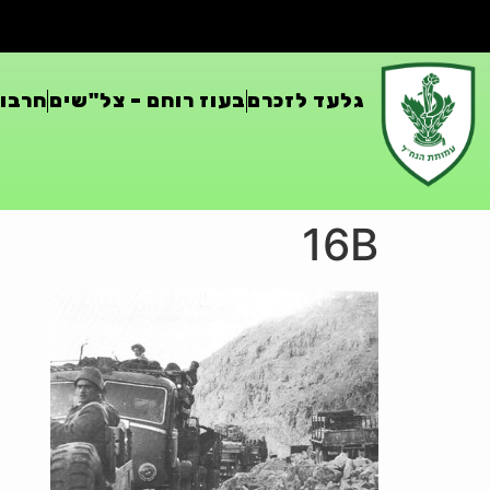
גלעד לזכרם
בעוז רוחם – צל"שים
חרבות
16B