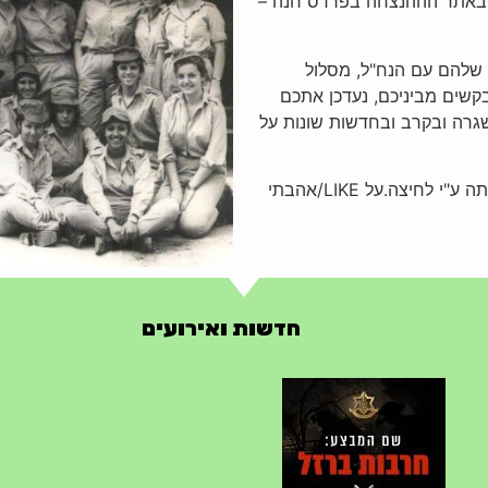
 באתר הההנצחה בפרדס חנה –
 שלהם עם הנח"ל, מסלול
קשים מביניכם, נעדכן אתכם
גרה ובקרב ובחדשות שונות על
יצה.על LIKE/אהבתי
חדשות ואירועים
חרבות ברזל – הודעה 1 – 14.10.2023
14/10/2023