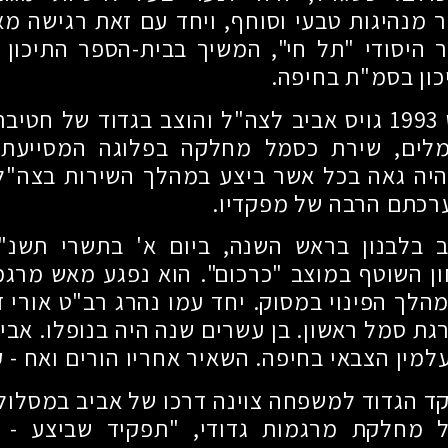
 מנהיגות טבעי וסוחף, ויחד עם זאת רגישה מאו
היסודי "תל חי", המשיך בבית-הספר התיכון עיר
ון בסמ"ת בחיפה.
1993
גויס אביב לצה"ל והוצב בגדוד של חטיב
מלים, שירת כסמל מחלקה בפלוגה המסייעת.
היה גאה בכל אשר ביצע במהלך השירות בצה"ל
ערכתם הרבה של מפקדיו.
 בלבנון בראש השנה, ביום א' בתשרי תשנ"
ן השוטף במוצב "כרכום". הוא נפגע מאש מרג
הלך הפינוי במסוק. יחד עמו נהרג רב"ט אורי ד
גת סמל ראשון. בן עשרים שנה היה בנופלו. אבי
מין הצבאי בחיפה. השאיר אחריו הורים ואח - ק
 הגדוד למשפחה צוינה דרכו של אביב במסלול 
 מחלקת מרגמות גדודי, "תפקיד שביצע - 