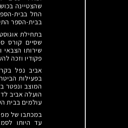
שהצטיינה בכושר
החל בבית-הספר 
בבית-הספר התיכ
בתחילת אוגוסט
שסיים קורס ס
שירותו הצבאי ו
פקודיו וזכה לה
אביב נפל בקרב
בפעילות הביטחו
המוצב ונפטר במ
הועלה אביב לדר
עולמים בבית העל
במכתבו של מפקד
עד היותו לסמל