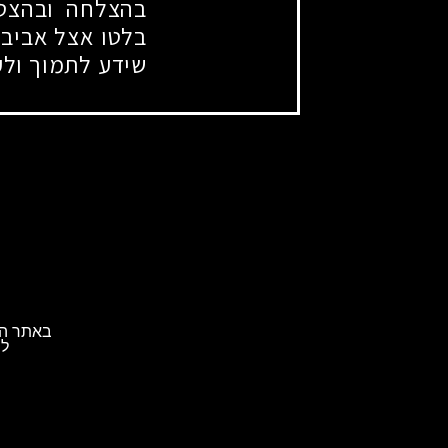
בהצלחה ובהצטי
בלטו אצל אביב 
שידע לתמוך ולע
באתר הא
לת