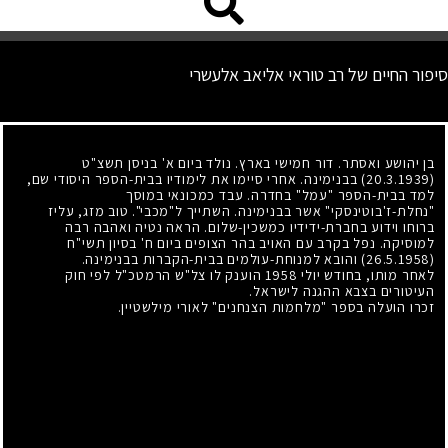
סיפור החיים של רב טוראי אליאב אלעשרי
בן יהושע ואסתר. דור חמישי בארץ. נולד ביום א' בניסן תשצ"ט
(20.3.1939)
בבנימינה. אחרי סיימו את לימודיו בבית-הספר היסודי שם,
למד בבית-הספר "עמל" בחדרה. עבד כמכונאי במוסך
"נחלת-ז'בוטינסקי" אשר בבנימינה. השתייך ל"מכבי". טוב מזג, עליז
ברוחו וידוע בחברת-ידידיו כמשכין-שלום. הראה נטיה ואהבה רבה
למוסיקה. נפל בקרב עם האויב בהר הצופים ביום ח' בסיון תשי"ח
(26.5.1958)
והובא למנוחת-עולמים בבית-הקברות בבנימינה.
לאחר מותו, בחודש יולי 1958 הוענק לו צל"ש הרמטכ"ל לפי חוק
העיטורים בצבא ההגנה לישראל.
זכרו הועלה בספר "מלחמות הצנחנים" לאורי מילשטיין.