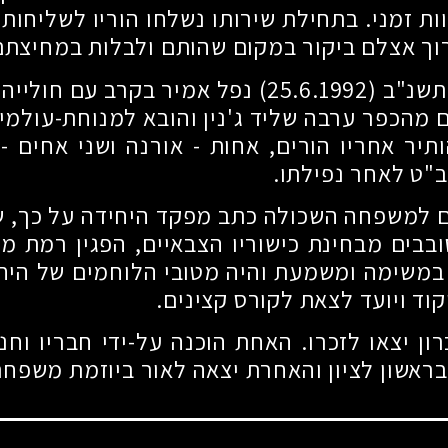
ת זמני. בתחילת שירותו נשלחו הוריו לשליחות
וך אצלם ביקור במקום שהותם ולבלות במחיצתם
 תשנ"ב
(25.6.1992)
נפל אמיר בקרב עם חולייה
מהכפר ערבה שליד ג'נין והובא למנוחת-עולמי
תיר אחריו הורים, אחות - אורנה ושני אחים - א
"ט לאחר נפילתו.
 למשפחה השכולה כתב מפקד היחידה על כך, ש
בבים מבחינת כישוריו הצבאיים, הפגין רמת מק
במשימה ומשמעת והיה מטובי הלוחמים של היחי
וד ויועד לצאת לקורס קצינים.
ון יצאו לזכרו. האחת הוכנה על-ידי חבריו וחני
בראשון לציון והאחרת יצאה לאור ביוזמת משפחת