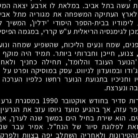
ות עשה בתל אביב. במלאת לו ארבע יצאה המ
לארץ העתיקה המשפחה את מגוריה מתל אביב 
ימודיו בבית-הספר היסודי 'ידלין', המשיך ל
מכן לגימנסיה הריאלית ע"ש קררי, במגמה הפיסי
פנים, שמח ונעים הליכות, שהשפיע שמחה ונוע
 צנוע, חייכן וחברותי ביותר. תמיד היה מוקף 
הנוער העובד והלומד', תחילה כחניך ולאחר
ודו ובמועדון לניווט. עסק במוסיקה ופרט על 
 וחניכיו בתנועת הנוער רחשו כלפיו הערכה 
ה ונערצת.
רות סדיר בחודש אוקטובר
1990
במסגרת גרעין
ר עזה, אך בהגיע מועד גיוסו עזב את הגרעין
ים. הוא שירת בחיל הים במשך שנה לערך, אך
ת לפלוגת סיור של הנח"ל. אמיר עבר שני
טירונות ולאחריה השתלב יפה בצוות ולפרק 