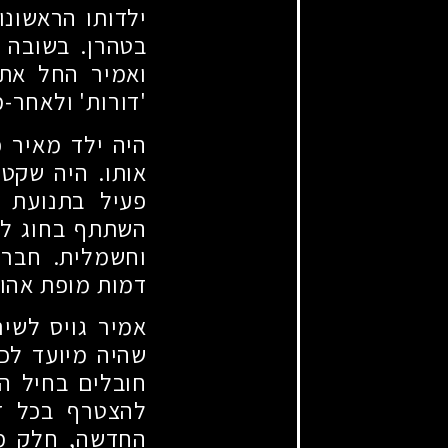
ילדותו הראשונ
בטהרן. בשובה 
ואמיר החל את ל
'דורות' ולאחר-
היה ילד מאיר 
אותו. היה שקט,
פעיל בתנועת '
השתתף בחוג לג'
וחשמלית. חבריו
דמות מופת אהוב
אמיר גויס לשי
שהיה מיועד לכפ
חובלים בחיל ה
להצטרף בכל זא
החדשה, חלק מה