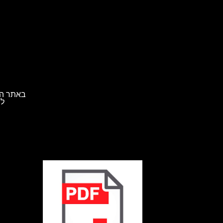
באתר הא
לת