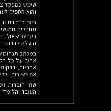
שימש כמפקד צוו
והוא הספיק לער
ביום כ"ד בסיוון
מחבלים חמושים 
בקרית שאול. הו
הועלה לדרגת רב
במכתב תנחומים
אהוב על כל הסו
אחריות, דבקות 
את כשירותו לפיק
שתי חוברות זיכר
העובד והלומד' 