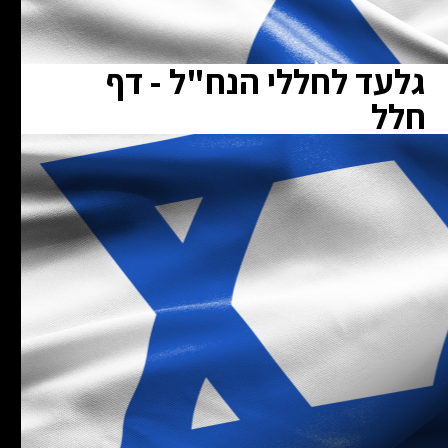
גלעד לחללי הנח"ל - דף
חלל
ת