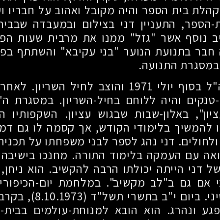
הלת בית הספר והיה מקובל ואהוב על חבריו וע
ת-הספר, התעניין דני בצילום ובמעבדה שבבית
ב נוסף אשר "גזל" ממנו את מרבית שעות הפנ
 חבר בתנועת הנוער "בני עקיבא" והשתתף בפ
 במסגרת התנועה.
"ל בסוף יולי
1971
והוצב לחיל השריון. לאחר 
-טנקים והיה ללוחם בחיל-השריון. במסגרת ה
ון", באלון-שבות שבגוש עציון. השקפותיו ה
להמשיך בלימודי הקודש, אך קסמה לו גם דמו
ולחולים. דני נהג לספר לבני משפחתו על תכנית
אה עם העמקה בלימוד התורה. מחנכו בישיבה 
ל דני הייתה יכולתו הרבה להקשיב. הוא ניחן, 
י אם גם ב"לב מקשיב". במלחמת יום-הכיפורי
יני. ביום י"ב בתשרי תשל"ד
(8.10.1973)
, בקרב
פגע ונהרג. הוא הובא למנוחת-עולמים בבית-