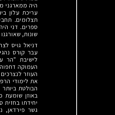
היה ממארגני מק
עריכת עלון בי
תצלומים. תחבי
ספרים. דני היה
שונות, שאורגנו
דניאל גויס לצה
עבר קורס נהגי
לישיבת "הר עצי
העמוקה דחפוהו 
העוזר לנצרכים 
את לימודי הרפו
הבולטת ביותר ש
באוזן שומעת כ
יחידתו בחזית ס
גשר פירדאן, נ