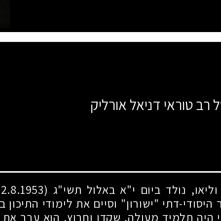
 רב טוראי דניאל אורליק
וליאו, נולד ביום י"א באלול תשי"ג
(22.8.1953)
היסודי-דתי "ישורון" וסיים את לימודי התיכון 
 היה תלמיד מעולה, שקדן וחרוץ. הוא ערך את 