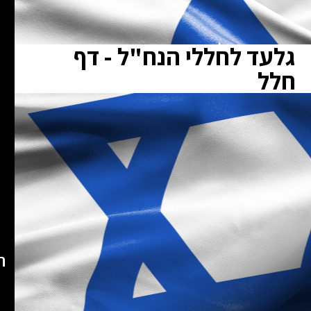
גלעד לחללי הנח"ל - דף
חלל
ת