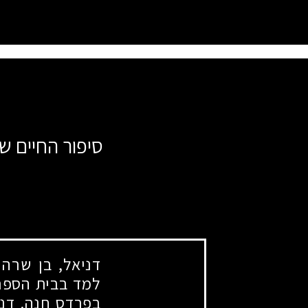
סיפור החיים של
דניאל, בן שרה 
למד בבית הספר 
בפרדס חנה. דני