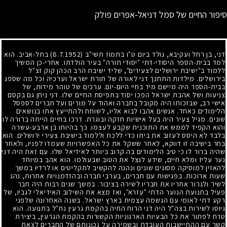
סיפור החיים של סמל דניאל-אפרים פולק
דני, בן רחל ועקיבא, נולד ביום ט"ו בתמוז תשי"ב
(8.7.1952)
בתל-אביב. הוא
למד בבית-הספר היסודי-דתי "יסודי תורה" בעיר הולדתו. אחרי-כן המשיך
ללמוד ב"ישיבת ירושלים לצעירים", שליד ישיבת הרב הכהן קוק זצ"ל
בירושלים. מילדות התחנך דני לאורה של תורת ישראל וערכיה וכל מה שספג
בבית-הספר היה מיישם מיד בחיי היום-יום. ערכים של טוהר מידות, של
צניעות ושל אהבת ישראל הפכו יסוד בתפיסת החיים שלו. דני ניחן גם בקסם
אישי רב, שבזכותו היה מקובל בחברה ואהוד על מורים ועל חברים לספסל
הלימודים כאחד. אנשים אהבו לבוא אליו, לשוחח ולהתייעץ אתו בנושאים
שונים. מגיל צעיר היה בעל אישיות חזקה ובוגרת. דרכו בחיים הייתה ברורה לו
והוא הקפיד לממש את התוכנית שקבע לעצמו. כך בהיותו בן ארבע-עשרה
בלבד לא היסס לעזוב את ביתו כדי ללכת וללמוד בישיבת צעירי ירושלים. הוא
בחר בישיבה זו דווקא, לאחר ששקל את כל האפשרויות שעמדו לפניו, ולאחר
שהיה ברור לו כי טיב הלימודים בה קרוב ביותר לאידיאל שלו. עם זאת היה דני
נער עליז ומלא חיים, שידע לנצל את הטוב שבעולמו. הוא אהב במיוחד
להאזין למוסיקה מסוגים שונים ונהנה להקשיב לתקליטים או לרדיו במשך
שעות ארוכות. בפגישות עם חברים, בערבי חברה ובהזדמנויות אחרות, נהג
לשיר ולגרור אחריו את חבריו לשירה בציבור. במשך שנים רבות היה חבר
פעיל בתנועת הנוער הדתי "עזרא", ואז מצא את השילוב האידיאלי לגביו, של
רקע דתי לאומי עם הגשמה עצמית בארץ ישראל. בשנה האחרונה שלפני
גיוסו לשירות בצה"ל היה דני הרוח החיה בהקמת גרעין נח"ל בתנועה. הוא
טרח לפתור את כל הבעיות הארגוניות הקשורות בהקמת הגרעין, ביצירת
קשר עם ההתיישבות העובדת ובשמירה על נכונותם של החברים לצאת