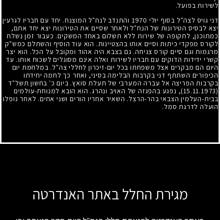
לשירות בפועל.
דני גויס לצה"ל בסוף יולי
1970
והתנדב לנח"ל המוצנח. יחד עם חבריו לגרעין
יצא לבסיס הטירונות של הנח"ל ולאחר שסיים את הטירונות יצא יחד אתם,
כמתוכנן, לתקופה של שירות ללא תשלום באחד המשקים. כעבור זמן נשלח
לקורס מפקדי כיתות וסיים אותו בהצטיינות. הוא עוד הוסיף והשתלם כמש"ק
מרגמות וגם סיים קורס צניחה. גם בצבא היה אהוד ומקובל על הכל. הוא יצר
קשרי ידידות הדוקים עם חבריו לשירות ואלה אינם מסוגלים לשכוח אותו. עד
היום הם מבקרים אצל משפחתו בכל יום-זיכרון לחללי צה"ל. במלחמת יום
הכיפורים השתתף דני בקרבות הבלימה בסיני, ואחר כך לחמה יחידתו
בקרבות הפריצה אל עברה המערבי של תעלת סואץ. ביום כ' בחשון תשל"ד
(15.11.1973)
, נפגע בהפגזה של האויב ונהרג. הוא הובא למנוחת-עולמים
בבית-העלמין הצבאי בהר-הרצל. השאיר אחריו הורים ושני אחים. לאחר נופלו
הועלה לדרגת סמל.
מגירת החלל באתר האנדרטה