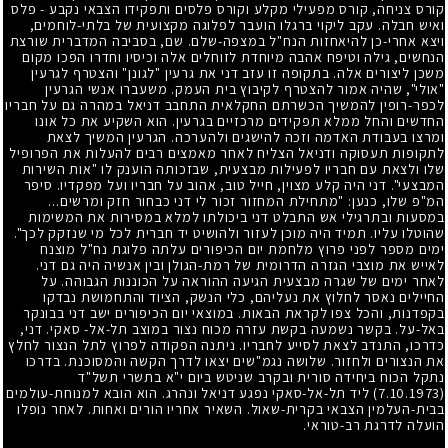
קורס צניחה, קורס מפעילי מקלע וקורס פלסים ותפקידו הצבאי נקבע - פלס
ואיש חבלה. עקב ליקוי ברגלו הועבר לפלוגה מקצועית של בלתי-לוחמים,
ויצא אחרי-כן להיאחזות הנח"ל במצפה-שלם. שם, בסביבה המדברית שורצת
הנחשים, גילה וטיפח אהבה מיוחדת לזוחלים אלה וכיסיו וחדרו הפכו מקום
משכן ליצורים אלה. בתקופה זו עזב דני את גרעין "לגונן" והצטרף לגרעין
"אולי", שהיה אמור להצטרף לקיבוץ בית העמק. משעברו אנשי הגרעין
לכפר-רופין להמשיך הכשרתם החקלאית התחבב דניאל במהרה גם על חבריו
החדשים והחל ממלא תפקידים מרכזיים בגרעין. הוא השקיע את כל אונו
ומרצו בעבודת האדמה וזכה להישגים ולהערכה. הגרעין המשיך לצאת
לתקופות תעסוקה ודניאל הצליח לאחר מאמצים רבים להעלות את הפרופיל
שלו ולצאת עם חבריו לפעילות מבצעית, שבזכותה הוענק לו "אות השירות
המבצעי". דני היה קלע מצוין, חייל טוב, אהוב על חבריו ועל מפקדיו. סיפר
המ"פ שלו, כנען: "מתחילת המחזור זכור לי דני כבחור חזק ומרשים...
במסעות ובתרגילי אש התבלט דני ביכולתו למלא במסירות את המשימות
שהוטלו עליו. תמיד היה מוכן לעזור ולהושיט יד חברית לכל מי שנזקק לכך".
ימים מספר לפני פרוץ מלחמת יום הכיפורים עלתה פלוגת נח"ל מוצנח
לאייש את מוצבי הגזרה הדרומית של רמת-הגולן ובין אנשיה היה גם דני.
לאחר ימים של שגרה מבצעית הגיעה ההוראה על הכוננות הגבוהה. על
החיילים נאסר לחלוץ את נעליהם, כלי הנשק, הציוד והתחמושת נבדקו
בקפדנות, והכל צפו לקראת הבאות. במוצאי יום הכיפורים ישב דני בבונקר
באל-על. בקשר נשמעה בקשת עזרה מכוח נצור במוצב תל-אל- סאקי. דני,
כדרכו, התנדב לצאת לסייע לחבריו. ניתנה הפקודה לפרוץ לתל הנצור לחלץ
את הנצורים ולחזור. שלושה נגמ"שים יצאו לדרך הקשה והמסוכנת. בדרכו
נתקל הכוח ביחידה סורית ובקרב שניטש ביום י"א בתשרי תשל"ד
(7.10.1973)
ליד תל-אל-סאקי נפגע דניאל ונהרג. הוא הובא למנוחת-עולמים
בבית-העלמין הצבאי בקרית-שאול. השאיר אחריו הורים ואחות. לאחר נופלו
הועלה לדרגת רב-טוראי.