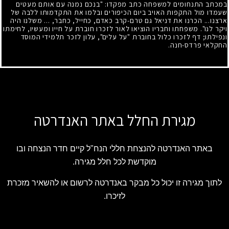
במכתב התנחומים למשפחה כתב מפקדו: "בנכם נמנה עם אותם מעטים
שעמדו מול התקפות האויב ביום הכיפורים ובלמו את התקדמותו ללבה של
ארצנו... הכרנו את דניאל גם טרם-קרב כאדם, כחייל, כחבר, ... משלנו היה
ויקר לנו". משפחתו וחבריו הוציאו לאור לזכרו חוברת על חייו ומעשיו, לחימתו
ונפילתו
;
דף לזכרו כלול בחוברת "על עלים", עלון לזכר תלמידי המוסד
החקלאי פרדס-חנה.
מגירת החלל באתר האנדרטה
באתר האנדרטה להנצחת חללי הנח"ל קיים חדר הנצחה ובו
מוקדשת לכל חלל מגירה.
לתוך מגירה זו יכול כל מבקר באנדרטה לרשום או להשאיר מזכרת
לזיכרו.