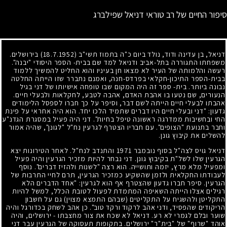
סיפור החיים של רב טוראי דניאל שפילברג
דניאל, בן עדינה ודוד, נולד ביום כ"ה בתמוז תשי"ב
(18.7.1952)
בירושלים.
משפחתו התגוררה בתל-אביב ודניאל למד שם בבית- הספר היסודי "יבנה".
רעשה והלמותה של העיר לא מצאו חן בעיניו והוא החליט להמשיך ללמוד
בבית-הספר התיכון-חקלאי בפרדס-חנה, ואמנם נתברר שזו הייתה החלטה
נבונה ביותר. בית- ספר זה היה המקום שבו טופחה אישיותו של דני בגיל
הנעורים, שם נטעו בו אהבת האדם, אהבה לטבע, לחקלאות ולבעלי חיים.
אהבתו לבעלי חיים הייתה לשם דבר, וסיפר על כך חברו לספסל הלימודים
גדעון: "דני ובעלי חיים היו דברים שתמיד הלכו יחד. הוא היה אחראי על פינת
החי ובחשיבות ממדרגה ראשונה טיפל בחיות". דני היה פעיל במסגרת הגדנ"ע
וחבר בתנועת "הצופים". עם חבריו הצטרף לגרעין נח"ל "לגונן", שהיה אמור
להשלים את קיבוץ גונן.
דניאל גויס לצה"ל בסוף נובמבר
1971
והתנדב לנח"ל. לאחר הטירונות יצא
הגרעין שלו לשל"ת בקיבוץ גונן. דני נבחר להיות מזכיר הגרעין והיה פעיל
ומפעיל מלא מרץ, יזמה ותושייה. הוא רצה "לשנות ולהזיז דברים". נוסף
לעבודתו החקלאית ולזמן שהשקיע כמזכיר הגרעין, תרם לחיי התרבות של
הגרעין. סיפר חברו גדעון שהצטרף אף הוא לגרעין: "אחד הדברים הלא
רגילים אצלו הייתה השאיפה המתמדת לפעול לטובת הכלל, למשל להיות
התקליטן ולהשגיח על התקליטים (שבהם התמצא מצוין) גם על חשבון
הריקודים שהפסיד, ודני אהב לרקוד ורקד טוב". כן אהב לשחק בכדורגל והיה
שוער ובלם לגמרי לא רע. דניאל לא שכח את צור מחצבתו - ירושלים, והיה
אוהד "שרוף" של "בית"ר" ירושלים. בתקופות תעסוקה של הגרעין עבר דני