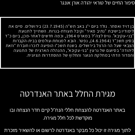
סיפור החיים של טוראי יהודה אורן אונגר
בן דויד ואסתר. נולד ביום י"ג באב תש"ה
(23.7.1945)
בירושלים. סיים את
לימודיו בישיבת "נתיב מאיר" וקיבל תעודת-בגרות. השתייך לתנועת
"בני-עקיבא". גויס לצה"ל במארס
1964
, וכמה חדשים לאחר-מכן, ביום כ"ד
בסיון תשכ"ד
(4.6.1964)
, נפטר. הובא למנוחת-עולמים בבית-הקברות
הצבאי שעל הר-הרצל בירושלים. בשנת תשכ"ו הופיעה לזכרו חוברת "וזאת
ליהודה" בסיועם של גרעין "בני-עקיבא", ההנהלה הארצית של התנועה
והמדור הדתי במחלקת הנוער והחלוץ של ההסתדרות הציונית.
מגירת החלל באתר האנדרטה
באתר האנדרטה להנצחת חללי הנח"ל קיים חדר הנצחה ובו
מוקדשת לכל חלל מגירה.
לתוך מגירה זו יכול כל מבקר באנדרטה לרשום או להשאיר מזכרת