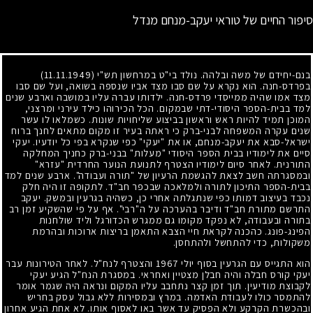
סיפור החיים של טוראי יעקב-מנחם מנדל
בנם-יחידם של משה ובלהה. נולד בי"ט במרחשון תש"י
(11.11.1949)
בפרדס-חנה. הוא נקרא על שם סבו מצד אביו שנספה בשואה, ועל שם סבו
מצד אמו שהיה ממייסדי פרדס-חנה. ילדותו עברה עליו במושבה וארבע שנים
למד בבית-הספר היסודי-דתי שבמקום. הכל הכירוהו כילד עירני ומרצני,
המוכן תמיד להיות ראש וראשון בביצוע שליחויות שונות. כשמלאו לו עשר
שנים עקרה המשפחה לבני-ברק כי ראתה בעיר זו מקום מתאים לחנך ברוח
ישראל-סבא את יעקב-מנחם, או את "יעקי" כפי שנקרא בפי כל יודעיו. יעקי
סיים את לימודיו בבית הספר היסודי "מעלות" בבני-ברק כחניך המחלקה
התורנית. לאחר סיום לימודיו הצטרף לתנועת הנוער החרדית "עזרא"
ובמסגרתה חשב לצאת להגשמת הרעיון של "תורה ועבודה". ארבע שנים למד
בבית-הספר התיכון לתורה ולמלאכה שבכפר חב"ד. לתקופה זו היה חלק
נכבד בעיצוב דמותו כפי שנתגלתה אחרי כן, כשהיה בגרעין ובמשק. יעקב
התרשם מתורת חב"ד ודיבר בהערכה על ה"רבי". אף על פי שהשקיע זמן רב
בתורה ובעבודה, לא נפקד מקומו גם ממגרש הכדורגל וליד שולחנות
הפינג-פונג. כהכנה לקראת חיי הצבא התאמן בריצות ארוכות ובהרמת
משקולות, כדי להתחשל ולהתחסן.
הוא התגייס עם הגרעין בסוף יולי
1967
והצטרף לנח"ל. לאחר הטירונות עבר
יעקי קורס חבלה והיה חבלן מצטיין ואחראי. במסגרת הנח"ל הגיע יעקי
לקבוצת מודיעין. תוך זמן קצר נתחבב עליו המקום ונראה היה שגמר אומר
להתמסר כולו לעבודת האדמה. במרץ ובמסירות ללא גבול עסק בחריש
ובהכשרת הקרקע ולא הפסיק עד אשר באו לאסוף אותו. לא אחת הגיע אחרון