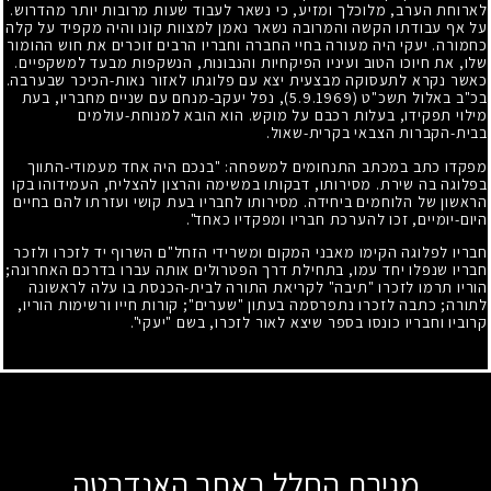
לארוחת הערב, מלוכלך ומזיע, כי נשאר לעבוד שעות מרובות יותר מהדרוש.
על אף עבודתו הקשה והמרובה נשאר נאמן למצוות קונו והיה מקפיד על קלה
כחמורה. יעקי היה מעורה בחיי החברה וחבריו הרבים זוכרים את חוש ההומור
שלו, את חיוכו הטוב ועיניו הפיקחיות והנבונות, הנשקפות מבעד למשקפיים.
כאשר נקרא לתעסוקה מבצעית יצא עם פלוגתו לאזור נאות-הכיכר שבערבה.
בכ"ב באלול תשכ"ט
(5.9.1969)
, נפל יעקב-מנחם עם שניים מחבריו, בעת
מילוי תפקידו, בעלות רכבם על מוקש. הוא הובא למנוחת-עולמים
בבית-הקברות הצבאי בקרית-שאול.
מפקדו כתב במכתב התנחומים למשפחה: "בנכם היה אחד מעמודי-התווך
בפלוגה בה שירת. מסירותו, דבקותו במשימה והרצון להצליח, העמידוהו בקו
הראשון של הלוחמים ביחידה. מסירותו לחבריו בעת קושי ועזרתו להם בחיים
היום-יומיים, זכו להערכת חבריו ומפקדיו כאחד".
חבריו לפלוגה הקימו מאבני המקום ומשרידי הזחל"ם השרוף יד לזכרו ולזכר
חבריו שנפלו יחד עמו, בתחילת דרך הפטרולים אותה עברו בדרכם האחרונה
;
הוריו תרמו לזכרו "תיבה" לקריאת התורה לבית-הכנסת בו עלה לראשונה
לתורה
;
כתבה לזכרו נתפרסמה בעתון "שערים
;"
קורות חייו ורשימות הוריו,
קרוביו וחבריו כונסו בספר שיצא לאור לזכרו, בשם "יעקי".
מגירת החלל באתר האנדרטה