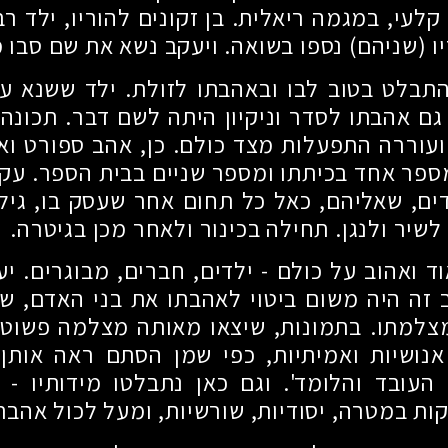
קלעי, במגמה ריאלית. בן זקונים להוריו, ילד ר
יו (שניהם) נספו בשואה. ויעקב נשא את שם סבו מ
תבלט בטוב לבו ובאהבתו לזולת. ילד ששנא עו
 גם אהבתו לסדר וניקיון היתה לשם דבר. תכונה
ועוררה התפעלות מצד כולם. כן, אהב ספורט ו
ספר אחד בכיתתו ומספר שניים בבית הספר. עק
דים, שאליהם, כאל כל תחום אחר שעסק בו, גילה
שיר ולנגן. תחילה בכינור ולאחר מכן בגיטרה.
ד ואהוב על כולם - ילדים, חברים, מבוגרים. י
ה היה משום ביטוי לאהבתו את בני האדם, שכ
צלמתו. בתמונות, שיצאו מאותה מצלמה פשוטה 
אנושיות ואמיתיות, כפי שמן הסתם ראה אותן
העובד והלומד'. וגם כאן נתבלטו מידותיו - 
קות במטרה, יסודיות, שורשיות, ומעל לכול אהבת