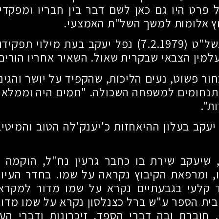
פרט היו גם כאן לשם דבר בין חבריו ומפקדיו
וץ אלומות למשך השל"ת האמצעי.
תשל"ט
(7.2.1979)
נפל יעקב בעת מילוי תפקידו
למין הצבאי שבקרית שאול. השאיר אחריו הורים 
חור פשוט, נעים הליכות, שהקפיד על יושר והגינ
תנחומים למשפחה השכולה. "תמים היה וממלא א
ת".
יעקב בעלון ההיאחזות כ'יענק'לה הטוב והמיטיב'
, שיעקב שירת בו כחבר גרעין נח"ל, הוקמה א
, ומרפאת הקיבוץ נקראה על שמו. בחדר העיון
ד קלעי בגבעתיים נקרא על שמו מדור למקרא 
בית הספר ע"ש ברל כצנלסון נקרא על שמו מדור
 חוברת ובה דברי הספד, זיכרונות ודברי הע