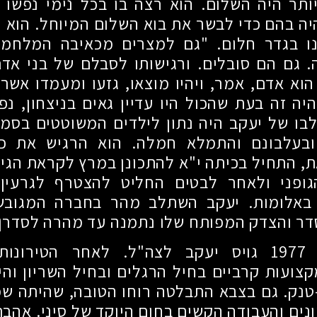
ותר היה השלום. הוא רצה בו בכל נימי נפשו 
יה בהם כדי לבשר את בוא השלום המיוחל. הוא 
ו בגדר חלום. "גם למצרים מכאיבה המלחמ
גם הם סובלים. ורגישותו לסבלם של בני אדם
וא אדם, אמר, ויהיו מוצאו, גזעו ומעמדו אשר 
יה זה בעת שהכול היו עדיין גאים בניצחון, נ
בו של יעקב היה נתון לילדים המשוטטים בסמ
 ובעלבונם והתמלא חמלה. הוא הרגיש את כ
, התחיל בכיתה י"א להתכונן במרץ לקראת הגיו
גופני ולאחר לבטים החליט להצטרף לגרעין 
באלומות. יעקב השתלב מהר בחברה המגובשת
דר והצדק המפותח שלו נתמנה עד מהרה לסדרן
ר
1977
גויס יעקב לצה"ל. לאחר הטירונות
צועות קרביים בחיל הרגלים ובחיל השריון והי
טנק. גם בצבא התבלטה רוחו הטובה, שהיתה ש
נים והעבודה הקשים בחום היוקד של סיני. אהבת 