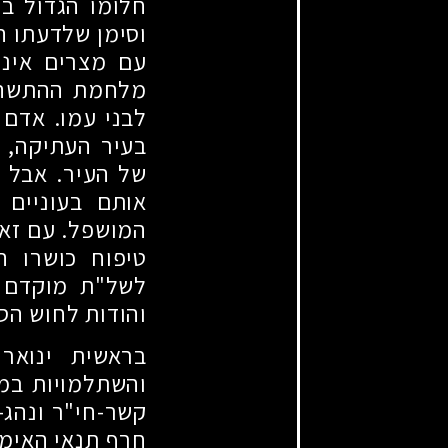
חלומו הגדול בי
וסימן שלדעתו ה
עם מצרים איננ
מלחמת ההתשה. 
לבני עמו. אדם ה
בעיר העתיקה, ה
של העיר. אבל ל
אותם בעוניים
המושפל. עם זאת
טיפוח כושרו ה
לשל"ת מוקדם 
והודות לחוש הס
בראשית ינוא
והשתלמויות במק
קשר-חי"ר ונהג-
חרף תנאי האימו