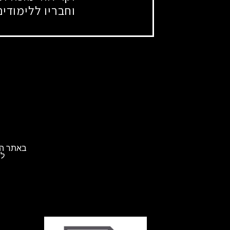
וחבריו ללימודים
באתר הא
לת