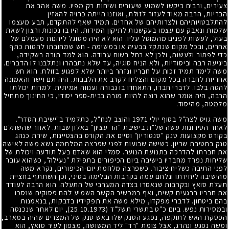
צעירים, ורבים ביקשו לשמוע שיעורים ושיחות רק מפיו. משה אהב את
הבריות, הרבה מאוד לעזור לזולת, ואוזנו הייתה כרויה להאזין
להתלבטויותיהם ולצרותיהם של אחרים. תמיד שאף להתקדם, תבע מעצמו
שלמות ונאבק עם עצמו בעקשנות לתיקון המידות. היו בו נכונות ורצון לשאת
בעול, לעשות לפנים מהמוטל עליו. הוא לא היה מסוגל ליהנות מעמלם של
אחרים, ובכל מקום שנתקל בבעיה או במשימה
-
חש שמחובתו להטות כתף
כדי לפתור ולעשות, ולכן לא בחל בשום עבודה. הוא למד תורה בשקידה,
ביגיעה רבה וביסודיות, ולא הניח סוגיה, עד שלא נתבהרו ונתלבנו לו הדברים.
משה לימד תמיד זכות על חבריו ונזהר ביותר שלא לפגוע בזולת. הוא חש
אחריות לחברה בכל מקום והצליח לקרב את הלבבות. היה תם וישר והאמונה
להטה בלבו. לדברי חברו, התאחדו בו גבורה וענווה אמיתית. למרות יכולתו
הרבה, היה אומר שהוא רוצה להיות מורה בבית-ספר יסודי, כי החינוך מתחיל
מלמטה, מהיסוד.
משה גויס לצה"ל בסוף יולי
1971
והוצב לנח"ל, כתלמיד ב"ישיבת הסדר".
לאחר הטירונות עשה של"ת בישיבת "הר עציון" באלון שבות. לאחר שהשתלם
בקורס מקצועות טנק "סנטוריון" וסיים את הקורס בהצטיינות, שירת כנהג
טנק בחטיבת שריון. כשישה שבועות לפני שפרצה המלחמה נשא משה לאישה
את חברתו להדרכה בתנועת הנוער. סמלי הוא שאדם בעל תודעה ויכולת של
שליחות נפרד מחבריו בישיבה ביום הכיפורים בתפילת "נעילה", כשהוא עובר
לפני התיבה כשליח-ציבור. כשפרצה מלחמת יום-הכיפורים, נקרא משה
מהישיבה ליחידתו ונלחם עמה בקרבות הבלימה בסיני, וכן השתתף בחציית
תעלת סואץ ובקרבות שנאסרו בצדה המערבי של התעלה. הוא הרבה לעודד
את חבריו ברגעים קשים, ואף במכשיר הקשר השמיע להם פסוקים שנסכו
בהם ביטחון. לדברי מפקדו, מילא משה את תפקידיו בדבקות, בנאמנות
ובמסירות נפש. ביום כ"ט בתשרי תשל"ד
(25.10.1973)
, יום לאחר שנכנסה
הפסקת האש לתוקפה, נפגע הטנק שלו באש טנק של המצרים שהיה במארב,
ומשה נפגע ונהרג, אצל צומת "רד" ליד המשושה, מצפון לעיר סואץ, הוא