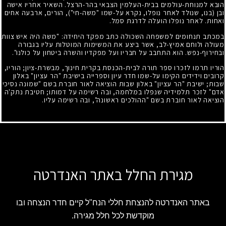
הובא למנוחת-עולמים בבית-העלמין הצבאי בהר-הרצל. השאיר אחריו אישה
ובן (בנו, שנולד לאחר נופלו, נקרא על-שמו "משה-חי"), הורים, ארבעה אחים
ואחות. לאחר נופלו הועלה לדרגת סמל.
במכתב תנחומים למשפחה השכולה כתב מפקד היחידה: "משה היה איש צוות
מעולה ולוחם אמיץ-לב, אשר ביצע את המשימות המוטלות עליו בגבורה
ובחירוף-נפש. הוא התחבב על חבריו ועל מפקדיו והשרה ביטחון על כולנו".
הוריו תרמו לזכרו ספר תורה לבית-הכנסת בקרית חינוך, מבשרת-ציון
;
הוריו,
קרובים וידידים הקימו על-שמו חדר עיון וספרייה בישיבת "הר עציון" באלון
שבות
;
ישיבת "הר עציון" באלון שבות הוציאה לאור חוברת בשם "שמונה נסיכי
אדם" לזכר תלמידיה שנפלו במלחמה, ובה רשימה על דמותו
;
חטיבת נתק'ה
הוציאה לאור חוברת בשם "ההולכים ראשונה", ובה רשימה עליו.
מגירת החלל באתר האנדרטה
באתר האנדרטה להנצחת חללי הנח"ל קיים חדר הנצחה ובו
מוקדשת לכל חלל מגירה.