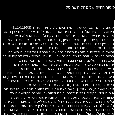
סיפור החיים של סמל משה טל
משה, בן חנה וצבי-אלימלך, נולד ביום כ"ב בחשון תשי"ד
(31.10.1953)
בירושלים. בעיר הולדתו למד בבית-הספר היסודי "נוה עציון", ואחרי-כן המשיך
את לימודיו בישיבה התיכונית "ישיבת בני עקיבא" בכפר הרא"ה ובישיבה
התיכונית קרית חינוך "מבשרת ציון", במבשרת ירושלים. משה היה התלמיד
המצטיין בכיתתו בבית-הספר היסודי והשתתף בכל פעילות חברתית שנערכה
שם. יתר על כן היה חבר בתנועת "בני עקיבא", בשבט "מוריה", בסניף
ירושלים, וברבות הימים גם הדריך בתנועה. לאחר שלמד שנתיים בישיבה
בכפר הרא"ה
-
ישיבה שלמדו בה גם אביו וגם אחיו הבכור
-
יצא להקים ישיבה
במבשרת ירושלים. לדברי רבו, היה הוא מעמודי התווך באותה חבורה,
שהתנדבה למלאכת ההקמה ובקשה לשמש דוגמה ומופת לתלמידים
הצעירים. הוא רצה להיות שותף ליצירה ולעשות את הדברים במו ידיו
;
וכך
עדר וסיקל והשקיע זמן רב בטיפוח הישיבה ובבנייתה. כשסיים את לימודיו
בישיבה התיכונית, התלבט משה אם לעבוד בהדרכת נוער בעיירת פיתוח, או
להמשיך בלימודים בישיבה גבוהה. לבסוף החליט לשלב את שירותו הצבאי
בלימוד תורה ב"ישיבת הסדר", והחל ללמוד בישיבת "הר-עציון"
שבאלון-שבות, בגוש עציון. משה ראה את ייעודו בחינוך נוער בעייתי בעיירות
פיתוח וכד', בקירוב לבבות לדרכי תורה ובהוראה, ואמנם הקדיש את כל
כוחותיו להכשרת עצמו לתפקיד זה. הוא הבין ששומה על אדם להשקיע
בלימוד עצמו, לפני שיבקש ללמד לזולתו. בשנות לימודיו בישיבה היה פעיל
ב"גשר" (תנועה לקירוב לבבות בין שומרי מצוות לבין שאינם שומרים מצוות).
לדברי רבו, חיפש את דרכו המיוחדת בעבודת השם. הוא הגה הרבה באהבת
ארץ-ישראל, בגאולת העם ובכתבי הרב קוק. הייתה לו יכולת ליצור קשר עם