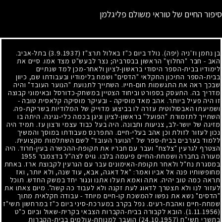
סיפור החיים של טוראי משולם פליגלמן
בן נחמן וז'ניה (יפה). נולד ביום כ"ז באלול תרצ"ז
(3.9.1937)
בתל-אביב.
האב
-
חבר "החלוץ" הראשון בבסרביה
;
נצר לבעש"ט מצד אמו. סיים את
לימודיו בבית-הספר היסודי בראשון-לציון ולאחר-מכן למד שנתיים
בבית-הספר התיכון החקלאי "הדסים" ושמח בלימודיו ובעבודתו שם, כיוון
שבכך ראה את התגשמות חום-חייו. השתייך לתנועת "הנוער העובד" והיה
מדריך בה. התעסק בספורט וביחוד הצטיין במשחק-כדורסל ובאימוני קבוצה
זו היה פעיל ביותר. אהב מאד מוסיקה
-
ובעיקר מוסיקה קלאסית טובה
-
ושמיעתו האבסולוטית עזרה לו בביצוע מדוייק של המלודיות בשריקת-פה.
השתייך לתזמורת "הפועל" בראשון-לציון וניגן בכמה כלי-נגינה. היתה בו
מזיגה של יושר-לב, צניעות ותבונה. היה בעל כבוד עצמי ורצון עז. תמיד היה
נכון לעזור לזולת וכן אהב בעלי-חיים. התפרנס מעבודתו במוסך והמשיך
ללמוד בערבים בבית-ספר של "הנוער העובד" לשם השתלמות מקצועית.
הצטרף לגרעין "צלצח" ועבר עם חבריו את תקופת-ההכשרה בעין-חרוד. היה
מעורה בחברה ושמחת-החיים פיעמה בלבו. גויס לצה"ל בדצמבר
1955
במסגרת נח"ל ולאחר תקופת-האימונים עבר עם הגרעין לקבוצת ארז. באחת
מחופשותיו פנה אל אביו ואמר: "אל דאגה, אבא, עוד שנה, ולא יותר, ואז
תראה כמה טוב יהיה. אתה ואמא תעלו אתנו ונגור יחד במשק החדש. תוכל
לעזור לנו ולא תצטרך לדאוג לעת זקנה ולא לעבוד כה קשה". מיום צאתו את
"הדסים" נשא את נפשו להמשכת קו-חיים מיוחד
-
עבודה חקלאית מתוך
שמחת-חיים ואהבת-רעים. נפל בקרב במערכת-סיני ביום כ"ז במרחשון תשי"ז
(1.11.1956)
. הובא לקבורה בבית-הקברות הצבאי בקרית-שאול וביום כ"ט
בתשרי תשי"ח
(24.10.1957)
הועבר למנוחת-עולמים בבית-הקברות