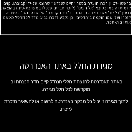
בראשון-לציון. זכרו הועלה בספר "חיים שנגדעו" שהוצא על-ידי קבוצתו. קוים
לדמותו הובאו בקובץ "אל רעים" (לזכר חברים שנפלו במערכת-סיני) בהוצאת
גרעין "צלצח" אשר בארז. כן הוזכר ב"ניב הקבוצה" של שבט תשי"ז. ספריה
לזכרו ועל-שמו הוקמה ב"הדסים". כן נקבע לזכרו גביע נודד לכדורסל מטעם
אותו בית-ספר.
מגירת החלל באתר האנדרטה
באתר האנדרטה להנצחת חללי הנח"ל קיים חדר הנצחה ובו
מוקדשת לכל חלל מגירה.
לתוך מגירה זו יכול כל מבקר באנדרטה לרשום או להשאיר מזכרת
לזיכרו.