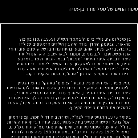
סיפור החיים של סמל עודד בן-אריה
בן מיכל ומשה, נולד ביום ה' בתמוז תשי"ט
(10.7.1959)
בקיבוץ
נוה-אור, שבעמק הירדן. עודד היה בין הילדים הראשונים שנולדו
בקיבוץ, בריא, עליז, ואוהב טבע. בהיות עודד בן שלוש שנים עזבו הוריו
את המשק ועברו לגבעתיים, וממנה לבאר-שבע. הוא התחיל את
לימודיו בבית-הספר היסודי "נתיבות" בבאר-שבע, ולמד בו ארבע
שנים, עד שהוריו עברו לאשקלון. עודד המשיך ללמוד בבית-הספר
היסודי "בית יחזקאל" באשקלון. את לימודיו התיכוניים עשה עודד
בבית-הספר המקצועי התיכון "אורט", במגמת אלקטרוניקה.
מגיל צעיר, הוא היה פעיל בשבט "הצופים" באשקלון. הוא הצטיין
בלימודיו, ותמיד היה מוקף בחברים רבים, שהעריצו אותו. לקראת סיום
לימודיו בבית-הספר התיכון, הצטרף עודד, יחד עם קבוצה מחבריו,
לגרעין נח"ל, שמטרתו הייתה להקים קיבוץ ברמת הגולן. הוא היה חבר
מזכירות הגרעין והרוח החיה בו. הוא גם עסק בהדרכת גרעין ב', שעמד
להשלים את חבורת מייסדי הקיבוץ.
בינואר
1978
התגייס עודד לצה"ל, ושירת ביחידה לוחמת. קציני המיון
המליצו עליו שישרת כטייס בחיל-האוויר, אבל עודד העדיף את השירות
בנח"ל. הוא עבר אימוני טירונות, סיים קורס נהגי נגמ"ש וקורס מ"כים,
ובאפריל
1979
עלה לדרגת רב"ט. באוגוסט
1980
עלה עודד לדרגת
סמל. גם בעת שירותו בחי"ר, הוא נהג לבלות את חופשותיו עם חבריו