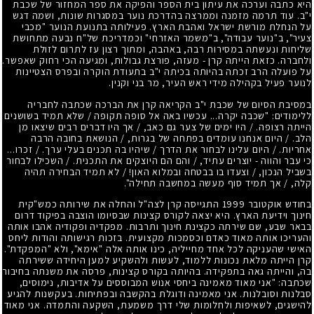
היא כתבה וערכה את עיתון בית הספר והפיקה את ספר המחזור של שכבת
י"ב. עוד תרמה מזמנה וממרצה בהדרכת נוער במסגרות שונות, ושמה דגש
על הנחלת מורשת ישראל ואהבת הארץ. פעילותה בתנועת הנוער "מכבי
צעיר", ב"נוער עבודה", ב"משמר האזרחי" וכמדריכת של"ח נבעה מתחושת
שליחות ונעשתה במסירות רבה, באהבה, ומתוך רצון עז לתרום לזולת
ולחברה. כזאת הייתה קרן - מעזה, פורצת גבולות, ומגיעה הכי רחוק שאפשר.
על פועלה הרב זכתה בהיותה בכיתה י"ב בתעודת הוקרה ובפרס הצטיינות
לנוער פעיל בקהילה מידי ראש העיר, מר בני וקנין.
במסיבת הסיום של שכבת י"ב הקריאה קרן את הברכה שכתבה לחבריה
ללימודים: "שכבה יקרה... עכשיו באה אל סופה תקופה / שלא תמיד בשושנים
הייתה רצופה. / היו ימים של צער גם כאב, / אך היו דברים רבים שיצאו מן
הלב. / היום אנחנו עומדים בפתחה של בגרות, / הנושאת בחובה הרבה
אחריות. / היום עלינו לבחור את הדרך / שיהיו בה תכנים בעלי ערך. / זכרו...
כי עבר והווה - יוצרים עתיד, / והם הם היוצקים את התכנית. / השכילו לבחור
בשביל הנכון, / וצעדו בו בבטחה ובמלוא האון! / לא תמיד הבחירה תהיה
קלה, / אך תמיד סוף מעשה במחשבה תחילה".
בחודש אוקטובר 1999 התגייסה קרן לצה"ל והחלה את שירותה כמש"קית
חינוך וידיעת הארץ. היא יצאה לקורס קצינות שבסיומו הוצבה בפיקוד דרום
בבאר שבע, שם שירתה כקצינת חינוך ותרבות. מפקדיה ופקודיה אהבו אותה
והעריכו אותה מאוד כאדם וכסמכות מקצועית. בזכות רגישותה והודות ליחס
האישי שהעניקה לכל אחד מחייליה, כינו אותה אלה "אימא", ולא "המפקדת".
קרן הייתה מלאת נכונות ללמוד, לעשות ולהשקיע למען היחידה ששירתה
בה, והייתה גאה בתפקידה. בהיותה בקורס קצינות, פרסה את משנתה בחיבור
שכתבה: "אני מאוד מאמינה ביחסי אנוש המבוססים על אדיבות, נימוסים,
סבלנות וסובלנות. אני מאמינה ודוגלת בהקשבה ובפתיחות. בעקשנות להגיע
להישגים, לשאיפות ולחלומות שלי דרך משמעת, השקעה והתמדה. אני מאוד