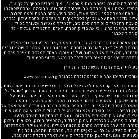
ספדה לה מחנכת כיתתה חנה פוטרמן: "... איך נפרדים מחיוך כל כך טוב,
תמידי ואמיתי? איך נפרדים מחן שכזה? מחריצות, מחוכמה ואהבה שכאלה?
... האם אפשר לספר - כמה עשית, כמה היית, כמה תרמת וכמה הקרנת
עלינו כולנו? האם עכשיו צריך לספר איך היית מש"צית וכתבת עיתון ונבחרת
מועצת התלמידים ופותרת סכסוכים, תלמידה מצטיינת ומעורה בכול? ...
תמיד תהיי בזיכרוני - כי את בדיוק הפרח, האדם והתלמידה שעליה - כל
מורה חולמת!"
קרן שאהבה את גוני הכחול, גוני הים והשמים, את הטבע ואת נופי הארץ,
הרבתה לטייל בארץ לאורכה ולרוחבה. בעיזבונה נותרו מכתבים ויומנים רבים
שכתבה, המעידים על כישרונה ועל רגישותה. באחד המכתבים ציירה פרחים
וכתבה "הייתי רוצה לשים פרח לזכר כל נפגעי והרוגי הפיגועים".
פעולות הנצחה רבות נעשו לזכרה של קרן:
אוהביה הקימו אתר אינטרנט לזכרה בכתובת www.keren-r.org.
משפחתה מעניקה מלגות לימודים לתלמידים מצטיינים במגמת ביוטכנולוגיה,
ולתלמידים המצטיינים בפעילותם החברתית בבית הספר התיכון "אורט" על
שם הנרי רונסון שבאשקלון. בבית הספר הוקמה מעבדת ביוטכנולוגיה על
שמה של קרן והמשפחה תרמה למעבדה מספר מכשירים. עוד תרמה
המשפחה ספרים לספריית בית הספר. בטקס חנוכת המעבדה נשאה אמה של
קרן דברים: "... אני חושבת שלא נוצרו המילים היכולות להביע את הגעגועים
אלייך. הגעגועים המציפים עד כלות - נוגעים במרחק עד האופק כמעט -
וחוזרים פנימה, מתכרבלים עמוק בסדקים, מחפשים חיבוק, כמו אותו חיבוק
שנתת מדי ערב כשחזרת מהבסיס מלווה במילים 'ממוש נשיקה' המהדהדות
עד היום בשקט שנוצר. ... כאן יש תמונות, מכתבים, יומנים, זיכרונות
וגעגועים. געגועים לנשק אותך בכל יום שישי, לאחר הדלקת נרות שבת,