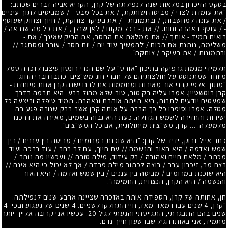
בטקס הזיכרון במלאות שנה לנפילתה של קרן, הקריא אביה דברים שכתב:
"את עומדת לצדי / מביטה ושותקת, / את בכל מבט - / שמביטים לתוך עיניים
/ את עונה למחשבות, / ובתמונות - / את בעיקר צוחקת, / חיוך וצחוק שעוטף
- / עוטף באהבה וחום. // את - בכל מקום / לאן שנלך, / את כל מה שנראה /
רואים תמיד - אותך // את ממלאת את החסר, את הריק שאינך / את -
משלימה, נותנת את הכוח / להמשיך עוד יום / יום חסר / עובר ומסתגר //
ובתמונות / את בעיקר / צוחקת".
תלמידי מגמת גרפיקה בתיכון "אורט" על שם הנרי רונסון עיצבו לזכרה סמל
מיוחד שמתנוסס על חולצותיהם של חברי חוג מש"צים. כתבו חברי החוג:
"מתוך אלפי קרני אור מאירות ומחממות את לבנו ישנה קרן אחת מיוחדת -
קרן רוטשטיין. אמרו עליה רק טוב, טוב שלא מהול ברע. היא תרמה בדרך
שמעטים יודעים לתרום, היא הייתה אוהבת ונאהבת. תמיד טיפלה וביצעה כל
מטלה. אמרו וסיפרו כל כך הרבה על אותה קרן אשר ברק שנורה פגע בה
ישירות והחזירה לשמש הגדולה. כעת היא גבוה בשמים, מאירה את דרכנו
מלמעלה. ... קרן, מש"צית מיתולוגית, אם כל המש"צים".
כתב אייל זרוק, ידיד של קרן: "היא שוכנת במרומים / מביטה בין עננים / בין
שמש ואדמה / היא האור והנשמה // עם חיוך, עם לב רחב / עוד ברכה ועוד
מכתב / מלאת חיים ואהובה / רק עידוד, מילה טובה // ועכשיו מה נותר /
רצח מר, זיכרון עבר / רוצה לכתוב מילת פרדה / אך לא יכול כי היא אינה //
היא שוכנת במרומים / מביטה בין עננים / בין שמש ואדמה / היא האור
והנשמה / היא הקרן, הנצחית, החמימה".
חן, אחותה של קרן, הספידה אותה באזכרה שציינה ארבע שנים לנפילתה:
"קרן, 4 שנים עברו מאז. מאז, חיי התחלקו לשניים. 4 שנים של געגוע ובכי. 4
שנים בהם התבגרתי, התגייסתי והגעתי לגיל 20. עכשיו אני קרובה אלייך יותר
מתמיד, אני באותו הגיל שבו שעון חייך נדם.