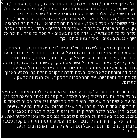
בכל ליטוף שליטפת / נגעת בשמים, / בכל מה שנגעת, / נגעת בשמים, / בכל
בוקר שקמת, / בכל נשימה שנשמת / נגעת בשמים, / עם כל מה שאהבת //
נגעת בשמים, / באלפי חיוכים / עם המוני פסיעות / כשהלכת יד ביד
בשבילים, / נגעת בלבם של כל מי שהכרת, / נגיעה אחת, מילה אחת / כמו
אוצר ששומרים / מכל משמר, / שומרים הם במחבוא - / ונגלים רק למראית
עין. // שורה ארוכה של חברים / שוזרים לך חרוזים / חרוז ועוד חרוז / נפרם
ונשזר על כל תמונותייך, / ילדה שנגעה בשמים / ליטפה כל פרח / חייכה כל
חיוך / נגעת בשמים, ומאז / נוגעים הם - בך".
כתבה קרין, המפקדת לשעבר ביחש"ם 650: "ביום שלמחרת קדרו השמים,
יש שיאמרו שהשמים גם הם בכו אתנו על אובדנה. ... נותרתי בלית ברירה עם
הזיכרונות, זיכרונות חיים וטריים של קרן, חייכנית, רגשנית, מוכנה תמיד
לעזור, לייעץ ולעודד. ... את כל אשר עשתה קרן, עשתה בלב שלם, כך נהגה
גם בקורס הקצינות, אותו עזבה מרצונה וחזרה כשהיא נכונה למלא את
תפקידה וחובתה ללא היסוס. בעצם חזרתה לקורס החלה קרן במסע הארוך
של החובות והאחריות, של ההתמסרות לתפקיד, ושל הנכונות להשקיע
ולתרום".
כתבו חברים מהיחש"ם: "קרן היא מסוג האנשים שיכלו לפתח שיחה בכל נושא
עם כל אדם. גם עם חייליה (איתם שמרה על קשר גם לאחר היציאה לקצונה)
וגם עם אנשים זרים שפגשה. היא הייתה מתיישבת ליד אדם מסוים באוטובוס
ותוך דקות אחדות כבר שוחחו על נושאים שברומו של עולם וגם על עניינים
שבלב. קרן אהבה לדבר ולחלוק חוויות ורגשות. בקלות הבחינה במצבי רוח,
בעצב, בכעס ובשמחה של האנשים שסביבה (גם אם אלו ניסו להסתיר זאת...).
ה"חוץ" של קרן היה זהה ל"פנים". אז מה הפלא שתמיד הייתה מוקפת סביבה
בחברות ובחברים, ותמיד, אבל תמיד, היה לה חבר ואהבה בוערת על
הפרק...".