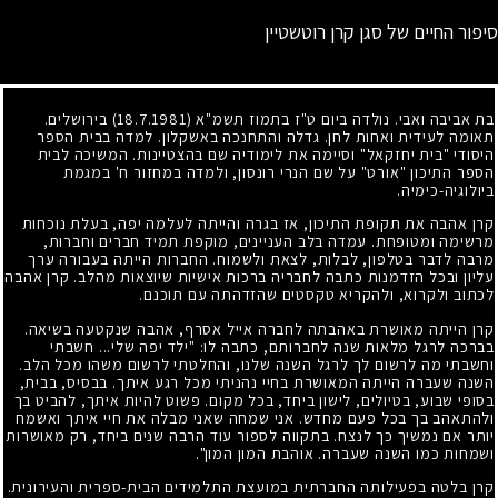
סיפור החיים של סגן קרן רוטשטיין
בת אביבה ואבי. נולדה ביום ט"ז בתמוז תשמ"א
(18.7.1981)
בירושלים.
תאומה לעידית ואחות לחן. גדלה והתחנכה באשקלון. למדה בבית הספר
היסודי "בית יחזקאל" וסיימה את לימודיה שם בהצטיינות. המשיכה לבית
הספר התיכון "אורט" על שם הנרי רונסון, ולמדה במחזור ח' במגמת
ביולוגיה-כימיה.
קרן אהבה את תקופת התיכון, אז בגרה והייתה לעלמה יפה, בעלת נוכחות
מרשימה ומטופחת. עמדה בלב העניינים, מוקפת תמיד חברים וחברות,
מרבה לדבר בטלפון, לבלות, לצאת ולשמוח. החברות הייתה בעבורה ערך
עליון ובכל הזדמנות כתבה לחבריה ברכות אישיות שיוצאות מהלב. קרן אהבה
לכתוב ולקרוא, ולהקריא טקסטים שהזדהתה עם תוכנם.
קרן הייתה מאושרת באהבתה לחברה אייל אסרף, אהבה שנקטעה בשיאה.
בברכה לרגל מלאות שנה לחברותם, כתבה לו: "ילד יפה שלי... חשבתי
וחשבתי מה לרשום לך לרגל השנה שלנו, והחלטתי לרשום משהו מכל הלב.
השנה שעברה הייתה המאושרת בחיי נהניתי מכל רגע איתך. בבסיס, בבית,
בסופי שבוע, בטיולים, לישון ביחד, בכל מקום. פשוט להיות איתך, להביט בך
ולהתאהב בך בכל פעם מחדש. אני שמחה שאני מבלה את חיי איתך ואשמח
יותר אם נמשיך כך לנצח. בתקווה לספור עוד הרבה שנים ביחד, רק מאושרות
ושמחות כמו השנה שעברה. אוהבת המון המון".
קרן בלטה בפעילותה החברתית במועצת התלמידים הבית-ספרית והעירונית.