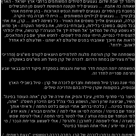
ולומר לך שבת שלום. געגועים לטיולים המשותפים ברחבי ארץ ישראל - הארץ
שאותה כה אהבת. ... געגועים ליד הקטנה המושטת לטעום מן התבשילים
במטבח בין הסירים. געגועים לשיחות הנפש הארוכות - בהן שיתפת אותי
בלבטייך. ... געגועים לבילויים המשותפים ... היית לי חברה בתי היקרה.
קרלה, הגעגועים אלייך נושמים את האוויר - כל נשימה לאט. ... קרן, את אתי
בכל מקום. במשכבי בלילות, בעבודתי בכיתה, את בסיפור העקדה - אך מדוע
לא נשמע קולו של המלאך 'אל תשלח ידך אל הנערה'? קרנושה, אילו יכולתי
להצמיח לי כנפיים, הייתי עפה מיד לשמים - לחפש אותך שם בין המלאכים,
לראות את חיוכך שאהבתי בפנים שלעולם לא ישתנו - ושלעולם לא אחדל
לאהוב. ילדתי".
משפחתה של קרן תורמת מלגות לתלמידים היוצאים לקורס מש"צים (מדריכי
של"ח צעירים) במחוז הדרום. לזכרה של קרן פועל חוג מש"צים באשקלון.
המשפחה יזמה הקמת חדר מורשת והנצחה במפקדת פיקוד דרום בבאר שבע
ותרמה ספרייה לחדר זה.
מדי שנה נערך טיול משפחות וחברים לזכרה של קרן - טיול בשבילי הארץ
ובנופיה, במקומות שקרן טיילה בהם והדריכה טיולים.
היוצר ברי סחרוף הלחין, עיבד והפיק את שירה של קרן "אתה העומד בפינה".
השיר, שביצעה שרון רוטר, הושמע בגלי צה"ל ביום הזיכרון תשס"ג: "אתה,
העומד בפינה... / בלכתי ברחוב אחרי הגשם בלהט החמה / וראיתי אותך
עומד שם בפינה! / ומחכה למי או אולי למה / אלוהים הבורא / והוא יודע /
למי הנחמד שם צופה וגודע / אולי למטר בימי החמה / אולי לטיפת שמש
בסערה / אולי לשממה / לחורבן / ולהרס? / אולי לשגשוג ופריחת הנכר / מי
ידע / ומי יודע / אולי אתה העומד בפינה!"
רשימות רבות נכתבו לזכרה של קרן. כתבה ברכה רוטשטיין: "נגעת בשמים, /