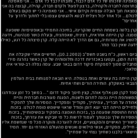
מאמינה שזכותו של כל אדם לכבוד, וחובתו לכבד כל אדם ... אני מאמינה
בתרומה לחברה ולקהילה, ברצון לפעול ולקדם חברה, קהילה, קבוצה בה אני
נמצאת תוך הובלה עצמית וקידום אישי... אני מאמינה כי יש מקום בעולם
לכולם... וכל אחד יכול ויצליח לבטא ולהגשים עצמו בלי לחתוך ולדרוך על
אחרים!"
קרן בלטה בשמחת החיים שהקרינה, בחיוכה התמידי ובאופטימיות ששפעה
ממנה. קרן הייתה אחראית, רצינית, שאפתנית, ובעלת כושר מנהיגות, וידעה
להשיג את מטרותיה, גם אם הדרך לא הייתה קלה. קרן מיצתה כל רגע, כאילו
ידעה שאין כבר מחר.
ביום ראשון, כ"ח בשבט תשס"ב
(10.2.2002)
, חודשיים אחרי שקיבלה את
דרגת הסגן, נקטעו באכזריות דרכה וחלומותיה של קרן כאשר נהרגה מירי
מחבלים סמוך למפקדת פיקוד דרום בבאר שבע. עמה נפלה רב-טוראי איה
מלאכי.
קרן הייתה בת עשרים ואחת בנופלה. היא הובאה למנוחות בבית העלמין
הצבאי באשקלון. הותירה הורים ושתי אחיות.
ספד לקרן סגן-אלוף אוהד, קצין חינוך פיקוד דרום: "... במשך כל זמן עבודתנו
המשותפת היית נכונה לתרום ולשנות, הפגנת מעורבות חברתית והיית
אהודה על חברייך, עמיתייך, פקודייך ומפקדייך. המסירות שלך לתפקיד
ולחיילים הייתה דבר יוצא דופן ומודל שראוי שישמש מופת לכולנו. בזכות
הרוח התוססת שפעמה בך, בזכות האמונה בתפקיד ובמשימותייך, בזכות
המסירות שלך ונכונותך לעמוד לרשות כל מי שביקש את עזרתך, בזכות
כישורייך האישיים והמקצועיים, זכית להערכה והוקרה מכל מי שנחשפת אליו
- חיילים, מפקדים, אנשי מילואים ואנשים מהעולם האזרחי גם יחד. תמיד
תישארי בלבנו כשחיוך נצחי על שפתייך".