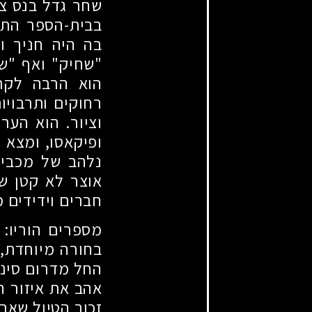
שחר גדל בנס צי
בבית-הספר התיכ
בה היה חניך ו
"שחיק" ואף "שח
הוא הרבה לקרו
רחוקים ותרבויו
וציור. הוא הער
ופיקאסו, ומצא ע
נלהב של מכבי 
אוצר לא קטן ש
חברים וידידים מ
מספרים הוריו: 
בחורה מיוחדת, 
החל מדרום סיני,
אהב את איזור ה
זכור הטיול שארגן