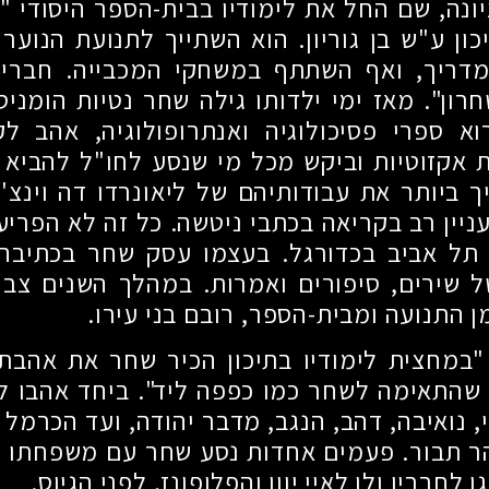
ונה, שם החל את לימודיו בבית-הספר היסודי "ר
ון ע"ש בן גוריון. הוא השתייך לתנועת הנוער 
מדריך, ואף השתתף במשחקי המכבייה. חבריו 
רון". מאז ימי ילדותו גילה שחר נטיות הומניס
א ספרי פסיכולוגיה ואנתרופולוגיה, אהב ל
ת אקזוטיות וביקש מכל מי שנסע לחו"ל להביא 
יך ביותר את עבודותיהם של ליאונרדו דה וינצ'י
ניין רב בקריאה בכתבי ניטשה. כל זה לא הפריע
תל אביב בכדורגל. בעצמו עסק שחר בכתיבה, 
ל שירים, סיפורים ואמרות. במהלך השנים צב
ן התנועה ומבית-הספר, רובם בני עירו.
"במחצית לימודיו בתיכון הכיר שחר את אהבת 
שהתאימה לשחר כמו כפפה ליד". ביחד אהבו לט
 נואיבה, דהב, הנגב, מדבר יהודה, ועד הכרמל 
ר תבור. פעמים אחדות נסע שחר עם משפחתו ל
 לחבריו ולו לאיי יוון והפלופונז, לפני הגיוס.