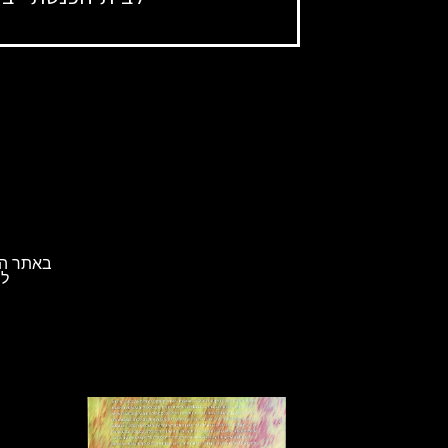
באתר הא
לת