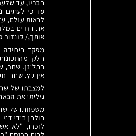
חבריו, עד שלעת
עד כי לעתים נ
לראות עולם, עד
את החיים במלוא
אותך,/ קונדור פ
מפקד היחידה כ
חלק מהתכונות
התלונן. שחר, ש
אין קץ. שחר יחס
למצבתו של שחר 
גיליתי את הבאר
משפחתו של שחר 
הולחן בידי דני 
לזכרו, "לא אשל
לבית הכנסת "בית