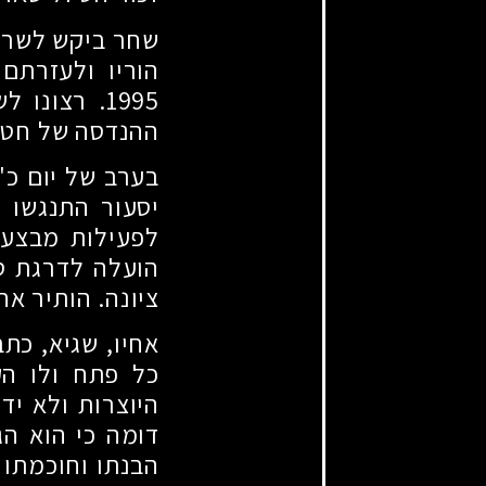
שחר ביקש לשרת 
הוריו ולעזרתם
1995
. רצונו ל
ההנדסה של חטיב
בערב של יום כ
יסעור התנגשו 
לפעילות מבצעית
הועלה לדרגת ס
ציונה. הותיר אח
אחיו, שגיא, כת
כל פתח ולו ה
היוצרות ולא יד
דומה כי הוא הג
הבנתו וחוכמתו 