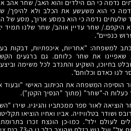
ים נדמה כי הם הילדים והוא האב
/
שחר אהב את 
דמה כי הוא משעשע את הכלב ולא להיפך
/
שחר
 שלעתים נדמה כי הוא במסע ארוך, מסע של הח
 היקפם./ שחר עדיין אוהב
/
שחר שלנו תמיד י
רוש כנפיים".
תב למשפחה: "אחריות, איכפתיות, דבקות בעק
 שאפיינו את שחר כלוחם. גם ברגעים הקשי
בלט בחיוכו, השקיע והתנדב לכל משימה וביצע
ר לנו כאדם וכלוחם".
הוסיפה המשפחה את הכיתוב האישי "ובעוד אנ
 כעלות ה-"שחר" (מתוך "הנסיך הקטן").
הוציאה לאור ספר ממכתביו והגיגיו. שירו "הש
רובס ושודר בטלוויזיה. אביו ואחיו הוציאו תקליט
ים לעולם ילד". כמו-כן הונצח זכרו בתרומת
 אל" ועל גוש בזלת שהוצב בלב גן ה-
73
בנס ציו