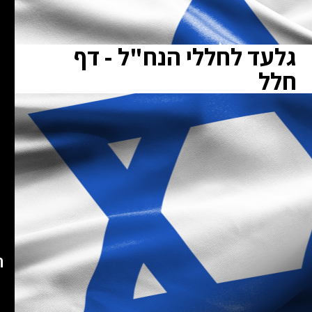
גלעד לחללי הנח"ל - דף
חלל
ת