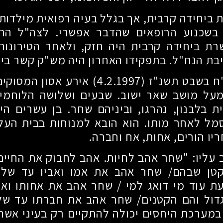
ביחידה קרבית, אך בגלל בעיה רפואית מילדות
 בשכנוע הרופאים שהדבר אפשרי. לצה"ל התגי
שרת ביחידה קרבית היה חזק, ולאחר הטירונות
ת הנח"ל. בתפקידו האחרון היה מש"ק קשר ביח
"ח בשבט תשנ"ז
(4.2.1997)
אירע אסון המסוקים
מעל מושב שאר ישוב. שבעים ושלושה הלוחמי
 בלבנון, נהרגו, וביניהם שחר. בן עשרים הי
מל לאחר מותו. הוא הובא למנוחות בבית העלמ
ריו הורים, אחות, אח וחברה.
ב עליו: "שחר אהב לחיות. אהב לחבוק את החיים
קטן שבהם
/
שחר אהב את אמו ואביו עד שלע
עת עוד מי דואג למי
/
שחר אהב את אחותו ואח
דול והם הקטנים
/
שחר אהב את חברתו עד שלע
במערכת היחסים יכולה להתקיים רק בעיני אשה