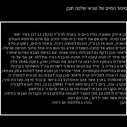
סיפור החיים של טוראי שלמה חובן
בן אייזיק וטאובה. נולד ביום ט' בטבת תרפ"ד (17.12.1923) בעיר יאסי
שברומניה. סיים שם את לימודי בית-ספר תיכון. עם פרוץ מלחמת-העולם
השניה, והוא אז בן ט"ז, הוכנס למחנה-ריכוז, ובאחד הימים, כשקרון מלא
יהודים הוסע אל מחנה-השמדה אירע נס והוא היה אחד מתוך חמישה שניצלו.
לאחר-מכן נלקח גם לעבודות-כפיה שונות. עם כניסת הצבא האדום שוחרר
ואז סידר לו חנות קטנה ליד תחנת-הרכבת בעיר-מולדתו. אך אף-על-פי
שהצליח בעסקיו היה רצונו עז לעזוב את הגולה; ואכן, בשנת 1948 עלה
לארץ בעליה ב'. מייד עם הגיעו הצטרף לשורות-צה"ל והשתתף בקרבות
שונים במלחמת-הקוממיות. אחרי שחרורו מן הצבא שאף לפתוח עסק עצמאי,
קנה לו עגלה למכירת-קרח ולאחר-מכן קנה לעצמו גם מכונית למטרה זו.
לכשהסתדר בארץ אשר אהב והתפרנס בה ביושר ובכבוד פרצה מערכת-סיני,
ובקרב-עזה, ביום כ"ח במרחשון תשי"ז (2.11.1956), נפל. הובא לקבורה
בבית-הקברות הצבאי לשעת-חירום בבארי וביום ה' במרחשון
תשי"ח (30.10.1957) הועבר למנוחת-עולמים בבית-הקברות הצבאי בחיפה.
הניח אשה ושני ילדים , אברהם ויונה.
הבן
אברהם חובן ז"ל
נהרג במלחמת יום כיפור.