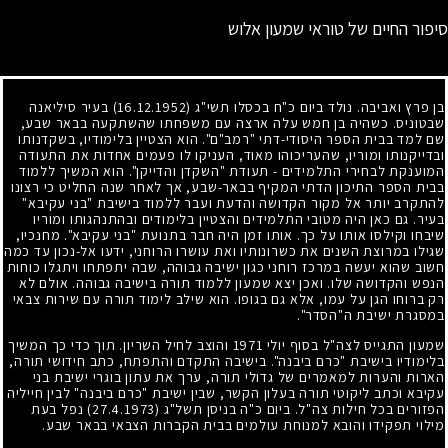
סיפור החיים של טוראי שמעון אלוש
בן פרץ ואביבה. נולד ביום כ"ח בכסלו תשי"ג
(16.12.1952)
בעיר סיליאנה
שבטוניס. כשהיה בן חמש עלה ארצה עם משפחתו שהשתקעה בבאר שבע,
שם למד בבית הספר היסודי-דתי "רמב"ם". הוא הצטיין בלימודיו, בשקדנותו
ובדייקנותו ומוריו, שהעריכוהו מאוד, העניקו לו פעמים אחדות את התעודה
המוענקת לבחירי התלמידים
-
תעודת "השקדן והדייקן". הוא המשיך ללמוד
בבית הספר התיכון הדתי המקיף בבאר-שבע, אך לאחר שנה החליט כי רצונו
להתקרב יותר אל מקור הקדושה והדעת ועבר ללמוד בישיבת "בני עקיבא"
בעיר. גם כאן היה מטובי התלמידים והצטיין בלימודים ובהתנהגותו ומוריו
שיבחו וקילסו אותו על כך. אותו זמן היה חבר בתנועת "בני עקיבא". מחנכיו,
שגילו במרוצת השנים את כשרונותיו ואת עושרו הרוחני, ידעו אל-נכון עד כמה
חשוב שהוא יעשה במרכז רוחני כגון ישיבה גבוהה, שבה יתפתחו ויתגלו כוחות
הנפש והקדושה שלו. ואכן יצא שמעון ללמוד תורה בישיבה גבוהה. אולם לא
רק ברוחו הגן על עמו, אלא גם בגופו. הוא שילב לימוד תורה עם שירות צבאי
במסגרת ישיבת ה"הסדר".
שמעון התגייס לצה"ל בסוף יולי
1971
והוצב לחיל השריון. תוך כדי כך המשיך
בלימודיו בישיבת "כרם ביבנה". בישיבה התקדם והתפתח, כתב חידושי תורה,
הארות והערות למאמרים של גדולי תורה, ערך את עתון בוגרי ישיבת בני
עקיבא וכתב ליקוטי תורה בעלון הקשר, שבין ישיבת "כרם ביבנה" לבין חייליה
הפזורים בכל חילות צה"ל. ביום כ"ה בניסן תשל"ג
(27.4.1973)
נפל בעת
מילוי תפקידו והובא למנוחת עולמים בבית הקברות הצבאי בבאר שבע.