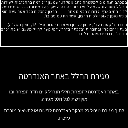
במכתב תנחומים למשפחה כתב מפקדו: "שמעון ז"ל ראה בהתנדבות לשירות
בצה"ל מטרה והשלמה לחיי הרוח בהם היה שקוע עד שירותו - - - ושימש סמל
לדור החי בארץ ולדורות הבאים אחריו - - - הרצון להצליח בכל אשר עשה הוא
ביטוי נאמן לאופי ולכוח הרצון, אשר היו טמונים בו".
בחוברת "קשת בענן", ירחון לליבון נושאים ביהדות (גיל.
18
, חשון תשל"ה),
בעתון "הצופה" ובחוברות "בלכתך בדרך", דפי קשר לחייל מטעם ישיבת "כרם
ביבנה" , נדפסו מאמרים לזכרו.
מגירת החלל באתר האנדרטה
באתר האנדרטה להנצחת חללי הנח"ל קיים חדר הנצחה ובו
מוקדשת לכל חלל מגירה.
לתוך מגירה זו יכול כל מבקר באנדרטה לרשום או להשאיר מזכרת
לזיכרו.