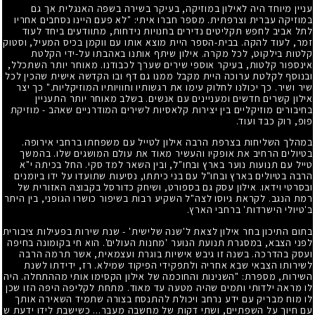
עניין מיוחד היה לאילון במוזיקה, בעיקר בשירה בשפה האנגלית אך גם
במוזיקה עברית וצרפתית. מספר חברו איתי: "לא פעם היינו נסחבים אחריו
לתל אביב לחפש תקליטים נדירים בחנויות נידחות, מתוודעים ביחד לעוד
זמר, לעוד להקה. בבית-הספר היית מוצא אותו עם ווקמן בכיס המעיל, וסטוק
קלטות בילקוט, לכל מקרה. אילון שיתף אותנו באהבתו על-ידי הקלטת
אינספור קלטות, בעיקר אוספי שירים שערך לכבודנו. מאוחר יותר השתכלל,
ובנוסף לקלטת ערוכה היית מקבל ממנו גם דף ובו הקדשה אישית שהכין לכל
שיר ושיר. כך יכולנו לחלוק עימו את רגשותיו וחוויותיו המוזיקליות." כך יצר
אילון קשרים חדשים ומעניינים עם אנשים. בשלב מאוחר יותר התעניין
בחיבורים מוזיקליים בין יצירות קלאסיות לשירים המודרניים שאהב - מוזיקת
פופ, רוק כבד ועוד.
במהלך השליחות בצרפת הרבה אילון לטייל עם משפחתו ברחבי אירופה.
בטיולים הרחיב את אופקיו והעשיר מאוד את עולם המושגים שלו. בהמשך
טייל עם תנועות נוער בארץ ובחו"ל, ובין השאר למד סקי. החל בכיתה י"א
הרבה בטיולים בארץ ובחו"ל עם בני כיתתו, נסיעות שתועדו על ידו ביומנים
ובסרטי וידאו. אילון עסק גם בספורט, ושיחק כדורסל בקבוצה האזורית של
רמת הנגב. לקראת גיוסו לצה"ל השקיע רבות בשיפור כושרו הגופני, בין היתר
ב'טיולי הישרדות' ברחבי הארץ.
בתום התיכון בחר אילון לצאת ל'שנה שלישית' - שנת שירות בפעילות ציבורית
לפני הצבא, במסגרת תנועת הנוער 'מחנות העולים'. הוא חי בקומונה בחיפה
ועסק בהדרכה. בשנה זו גיבש אישיות בוגרת ועצמאית, אשר תרמה הרבה
לשירותו הצבאי שבא אחריה ולתפקידי הפיקוד שמילא. רז, ידידתו לשנת
השירות, מספרת: "השנינות והחוכמה של אילון הקסימו אותי מההתחלה. היה
לו מראה ילדותי ותמים שהיה מטעה עד מאוד. מתחת לקליפה היפה הזו שכן
לו מוח מבריק עם ידע נרחב ויכולת להתנסח בצורה שתמיד השאירה אותך
עם חיוך על השפתיים, ושתי דקות של מחשבה מעבר... כשישבת לידו ידעת ש