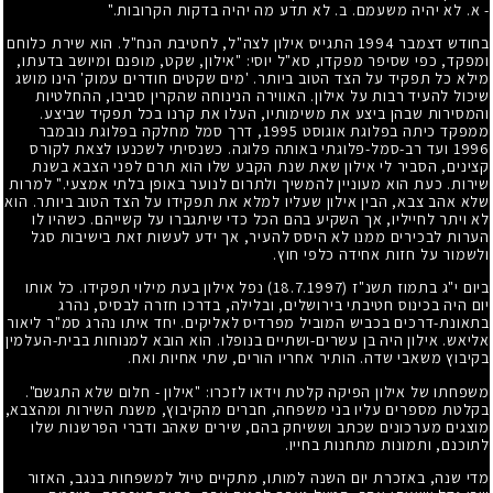
- א. לא יהיה משעמם. ב. לא תדע מה יהיה בדקות הקרובות."
בחודש דצמבר
1994
התגייס אילון לצה"ל, לחטיבת הנח"ל. הוא שירת כלוחם
ומפקד, כפי שסיפר מפקדו, סא"ל יוסי: "אילון, שקט, מופנם ומיושב בדעתו,
מילא כל תפקיד על הצד הטוב ביותר. 'מים שקטים חודרים עמוק' הינו מושג
שיכול להעיד רבות על אילון. האווירה הנינוחה שהקרין סביבו, ההחלטיות
והמסירות שבהן ביצע את משימותיו, העלו את קרנו בכל תפקיד שביצע.
ממפקד כיתה בפלוגת אוגוסט
1995
, דרך סמל מחלקה בפלוגת נובמבר
1996
ועד רב-סמל-פלוגתי באותה פלוגה. כשנסיתי לשכנעו לצאת לקורס
קצינים, הסביר לי אילון שאת שנת הקבע שלו הוא תרם לפני הצבא בשנת
שירות. כעת הוא מעוניין להמשיך ולתרום לנוער באופן בלתי אמצעי." למרות
שלא אהב צבא, הבין אילון שעליו למלא את תפקידו על הצד הטוב ביותר. הוא
לא ויתר לחייליו, אך השקיע בהם הכל כדי שיתגברו על קשייהם. כשהיו לו
הערות לבכירים ממנו לא היסס להעיר, אך ידע לעשות זאת בישיבות סגל
ולשמור על חזות אחידה כלפי חוץ.
ביום י"ג בתמוז תשנ"ז
(18.7.1997)
נפל אילון בעת מילוי תפקידו. כל אותו
יום היה בכינוס חטיבתי בירושלים, ובלילה, בדרכו חזרה לבסיס, נהרג
בתאונת-דרכים בכביש המוביל מפרדיס לאליקים. יחד איתו נהרג סמ"ר ליאור
אליאש. אילון היה בן עשרים-ושתיים בנופלו. הוא הובא למנוחות בבית-העלמין
בקיבוץ משאבי שדה. הותיר אחריו הורים, שתי אחיות ואח.
משפחתו של אילון הפיקה קלטת וידאו לזכרו: "אילון - חלום שלא התגשם".
בקלטת מספרים עליו בני משפחה, חברים מהקיבוץ, משנת השירות ומהצבא,
מוצגים מערכונים שכתב וששיחק בהם, שירים שאהב ודברי הפרשנות שלו
לתוכנם, ותמונות מתחנות בחייו.
מדי שנה, באזכרת יום השנה למותו, מתקיים טיול למשפחות בנגב, האזור