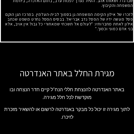
שבו גדל ושאותו אהב. הטיול נערך לפנות ערב, בתום האזכרה, ביוזמת
המשפחה והקיבוץ.
לזכרו של אילון הקימה המשפחה גן בסמוך לבית-העלמין. במרכז הגן הוקם
פסל מעשה ידיו של הפסל נדב אבריאל. בבסיס הפסל נחרט משפט שכתב
אילון לאחת מחברותיו: "לעולם אל תשכחי שמאחורי כל גבול אין אויב, אלא
בני אדם כמוני וכמוך."
מגירת החלל באתר האנדרטה
באתר האנדרטה להנצחת חללי הנח"ל קיים חדר הנצחה ובו
מוקדשת לכל חלל מגירה.
לתוך מגירה זו יכול כל מבקר באנדרטה לרשום או להשאיר מזכרת
לזיכרו.