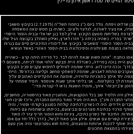
סיפור החיים של סמל ראשון אילון פרייליך
בן שרלוט ויפתח. נולד ביום כ"ג בתמוז תשל"ה
(2.7.1975)
בקיבוץ משאבי
שדה, אח צעיר לאורנה, לגלעד ולעינב. כשהיה בן חמש יצאה המשפחה
לצרפת בשליחות מטעם הקיבוץ. אילון למד בגן ישראלי ובבית-הספר היסודי
'שרת' בפריז. כשהיה בכיתה ב' חזרו לארץ, ואילון השתלב בקבוצת הגיל שלו
בבית-הספר היסודי 'משאבים' בקיבוץ. את לימודיו התיכוניים סיים עם בגרות
מלאה במגמת סוציולוגיה ופסיכולוגיה בבית-הספר האזורי באשל הנשיא.
אמו כותבת: "אתה פשוט שנאת להיות לבד. כל פרידה היתה קרע - כשהיית
קטן היית בוכה בפרידה, כשגדלת היית מבקש 'תלווי אותי לכיתה, משעמם לי
בדרך'. וככה היינו לזוג. הייתי שותפה לטיולים לחיפוש עקבים סביב הקיבוץ
ועקרבים מתחת לאבנים, שותפה למשחקי מחשב וקליעה בכדורסל. הייתי
צופה יחד איתך בתוכניות טלוויזיה, שומעת את התקליטים האהובים עליך
ועוזרת לך בהקלטות... אני בליתי איתך שעות אינספור. תמיד שמחתי על
הזמן ש'ביזבזתי' איתך, ותמיד השעות נראו לי קצרות מדי."
אילון היה תלמיד טוב בכל המקצועות, והתעניין מאוד בהיסטוריה, מחשבים,
מדעי החברה ותנ"ך. הוא היה פעיל מאוד בתחום החברתי, וריכז סביבו חוגי
חברים וידידים. היה לו כשרון לכתיבה קולחת בסגנון ביקורתי וסטירי, והיה
שותף מרכזי בכתיבת מערכונים ובביצועם, בכיתתו ובשותפות עם כיתות
אחרות. החיבור של כשרון כתיבה, ציניות וחוש הומור חריף עזר לו מאוד
ביצירת קשרים עם אנשים. אילון אהב מאוד לבשל, בדרך כלל יחד עם אמו.
היה שותף להכנת ארוחות ומטעמים, פיתח חוש גסטרונומי והיה אנין טעם
ויצירתי בהמצאת מתכונים.