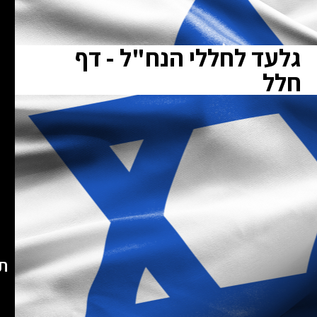
גלעד לחללי הנח"ל - דף
חלל
תא