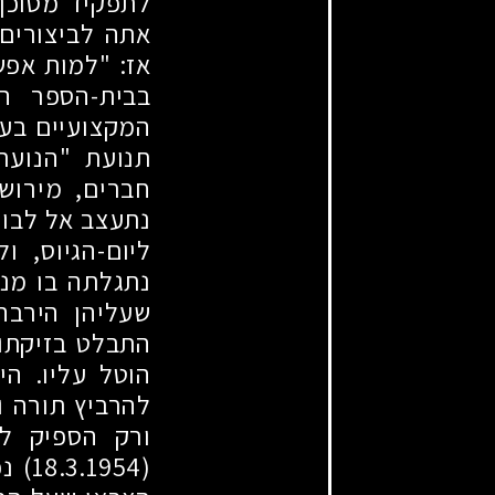
לתפקיד מסוכן
אתה לביצורים
אז: "למות אפש
בבית-הספר הי
המקצועיים בע
תנועת "הנוער
חברים, מירוש
נתעצב אל לבו 
ליום-הגיוס, ו
נתגלתה בו מנע
שעליהן הירבה
התבלט בזיקתו 
הוטל עליו. הי
להרביץ תורה ו
ורק הספיק לע
(18.3.1954)
נפ