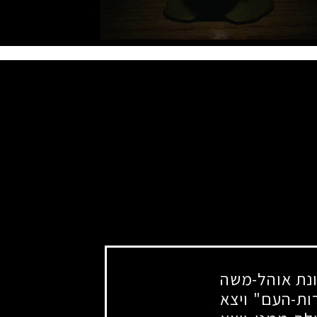
נת אוהל-משה
רות-העם" ויצא