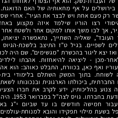
 של העברת-נשק. הוא אף הצטרף לאחותו הגדול
 בירושלים על אף מחאותיה של האם הדואגת. 
ר רק פעם אחת ויש לבצר את העיר". אחרי שסיי
סודי רצו הוריו שילמד איזה מקצוע באח
יר, אך לבו משך אותו למקום אחר ולשטח אחר
 העובד", שאליה השתייך, נתאפשרה יציאתו,
לים לשפיים. בגיל ט"ז התיצב בלשכת-הגיוס 
ואז יצא ליגור בהכשרת "מגשימים". שם היה לכוו
לאחר-מכן
-
ליציאה להיאחזות. אהבתו לילדים 
וריו ואף כאן, בכוורת, התבלט כאוהב: הוא אה
 לשוחח. בתוך המשק השתלם בלימודי בית-ה
החברתית, ביכולתו הארגונית ובנכונותו לשאת
ה צנוע בהליכותיו, ידע לקרב את חברו הצעי
דעת בחברתו. גויס לצה"ל בפברואר
1953
. היה
בור חמישה חודשים בו עד שביום י"ג בא
ל בשעת מילוי תפקידו והובא למנוחת-עולמים 