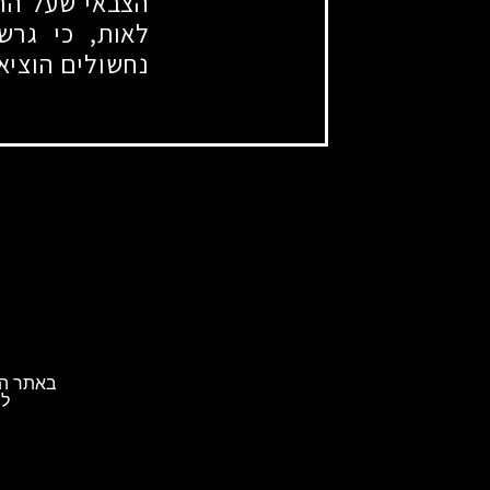
הצבאי שעל הר-
לאות, כי גרש
נחשולים הוציא
באתר הא
לת