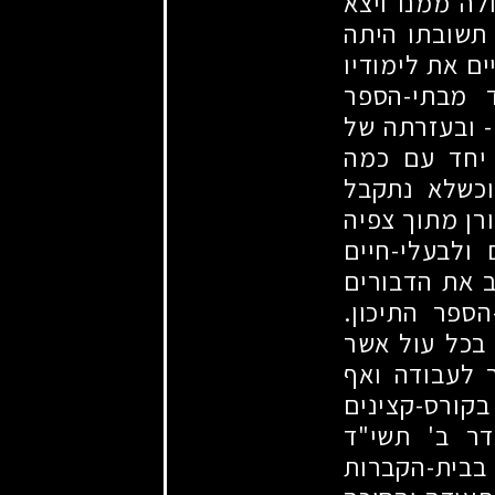
ה ממנו ויצא
תשובתו היתה
ם את לימודיו
ד מבתי-הספר
-
ובעזרתה של
 יחד עם כמה
וכשלא נתקבל
רן מתוך צפיה
ולבעלי-חיים
ב את הדבורים
ספר התיכון.
 בכל עול אשר
ר לעבודה ואף
 בקורס-קצינים
דר ב' תשי"ד
בבית-הקברות