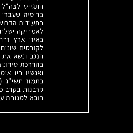
התגייס לצה"ל ש
ברוסיה שעברו 
התעודות הדרושו
לאמריקה ישלחו
באיזו ארץ זרה
לקורסים שונים 
הנגב ונשא את 
בהדרכת טירונים
ואנשיו היו אומ
בתמוז תשי"ג
30.6.1953)
קרבנות בקרב פק
הובא למנוחת עו