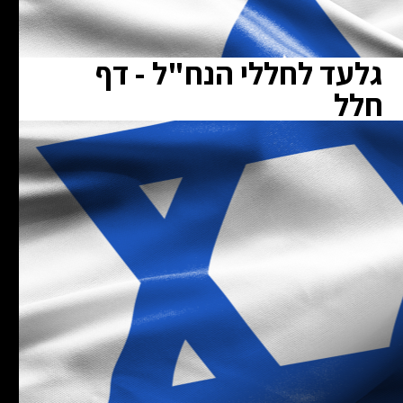
גלעד לחללי הנח"ל - דף
חלל
ת