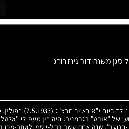
 סגן משנה דוב גינזבורג
נולד ביום י"א באייר תרצ"ג
(7.5.1933)
בפולין. ס
י של "אורט" בגרמניה. היה בין מעפילי "אלטל
הנוער". שנה אחת עשה בתל-יוסף ולאחר-מכן הו