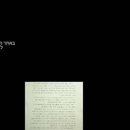
באתר הא
לת