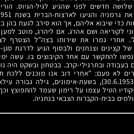
לושה חדשים לפני שהגיע לגיל-הגיוס. הוריו
את גרמניה והגיעו לארצות-הברית בשנת
1951
ת כדי שיבוא אליהם, אך הוא סירב לגעת בהן ב
ני לקוריאה ושם אהרג. אם ליהרג, מוטב למען
". אחרי גמרו את שירותו בצה"ל הצטרף לצ
של קצינים וצנחנים ולבסוף הגיע לדרגת סגן
נפשו להתקשר עם אחד הקיבוצים בו. עשה ימי
 בעבודה ובתרגילי-קרב. בבטחון ובשקט היה נות
רים לא פעם: "אחרי דוב אנו מוכנים ללכת תמ
(
, בשעת-אימונים, גילה גבורה עילא
ודיו הטיל עצמו על רימון שעמד להתפוצץ וכך
למים בבית-הקברות הצבאי בנתניה.