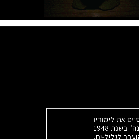
יים את לימודיו
נה" בשנת
1948
עבר לגליל-ים.