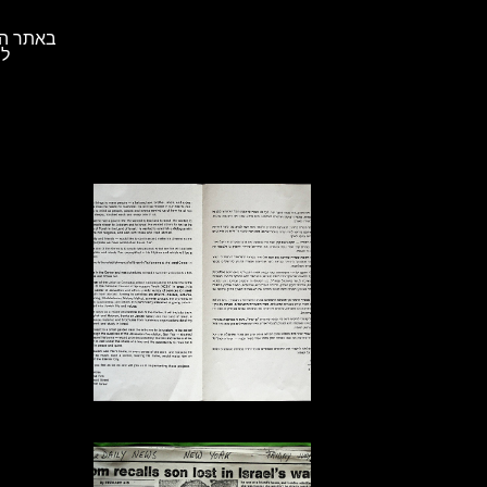
באתר הא
לת