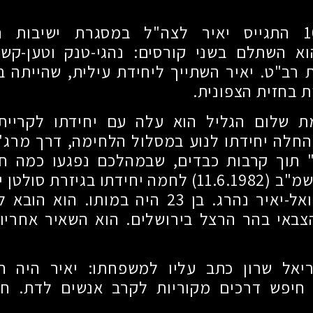
1
התגייס יאיר לצה"ל במסגרת ישיבות ה
הוא השתלם בשני קורסים: נהגי-טנק וטען-קשר
 רב"ט. יאיר השתייך ליחידת עילית, שהייתה 
 בחזית הצפונית.
 שלום הגליל הוא עלה עם יחידתו לקריית 
חלה יחידתו לנוע במסלול הלחימה, דרך מרג'-
" תוך קרבות כבדים, שבמהלכם נפגעו כמה חיי
תשמ"ב
(11.6.1982)
לחמה יחידתו בגיזרת סולטן י
אל-יאיר נהרג. בן
23
היה במותו. הוא הובא ל
צבאי בהר הרצל בירושלים. הוא השאיר אחריו 
יאל שרון כתב עליו למשפחתו: יאיר היה ח
חיפש דרכים מקוריות לקרב אנשים לדת. חי