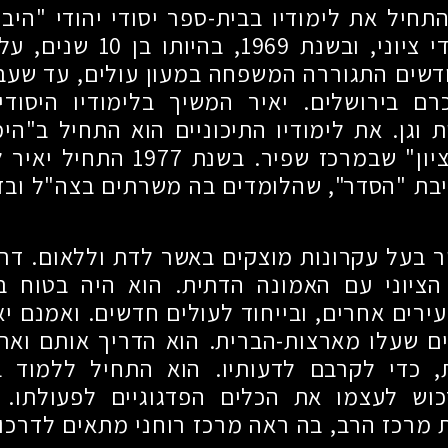
התחיל את לימודיו בבית-ספר יסודי יהודי "היב
די ציוני, ובשנת
1969
, בהיותו בן
10
שנים, על
דשים התגוררה המשפחה במעון עולים, עד שעב
רם בירושלים. יאיר המשיך בלימודיו היסודי
ית וגן. את לימודיו התיכוניים הוא התחיל ב"הי
ציון" שבמרכז שפיר. בשנת
1977
התחיל יאיר ל
שיבת "הסדר", שהלומדים בה משרתים בצה"ל וב
יר בעל עקרונות מוצקים באשר לדת וללאום. דרכ
ציוני עם האמונה הדתית. הוא היה בטוח בד
ירים אחרים, ובייחוד לעולים חדשים. ואמנם יא
 שעלו מארצות-הברית. הוא הדריך אותם וארג
, כדי לקרבם לדעותיו. הוא התחיל ללמוד 
כוש לעצמו את הכלים הפדגוגיים לפעולתו. ת
מרכז הרב, בה ראה מרכז רוחני מתאים לדרכו. 