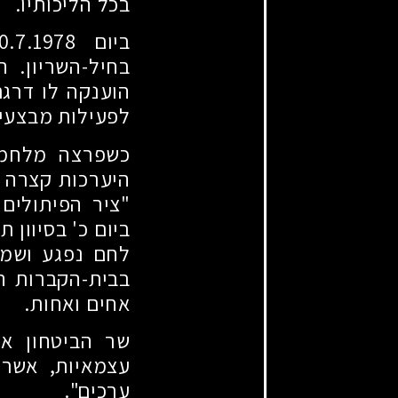
בכל הליכותיו.
ביום
0.7.1978
בחיל-השריון. 
הוענקה לו דרגת
לפעילות מבצעית
כשפרצה מלחמת
היערכות קצרה ה
"ציר הפיתולים
ביום כ' בסיוון 
לחם נפגע ושמו
בבית-הקברות ה
אחים ואחות.
שר הביטחון אר
עצמאיות, אשר 
ערכים".