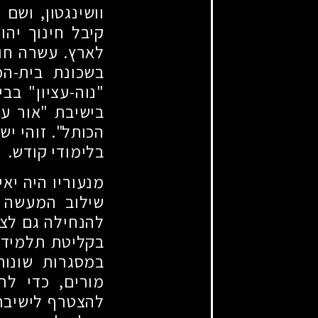
וושינגטון, ושם 
קיבל חינוך יהו
לארץ. עשרה חו
בשכונת בית-הכ
"נוה-עציון" בב
בישיבת "אור ע
הכותל". זוהי י
בלימודי קודש.
מנעוריו היה יא
שילוב המעשה ה
להנחילה גם לצע
בקליטת תלמידים
במסגרות שונות
מורים, כדי לר
להצטרף לישיבת 