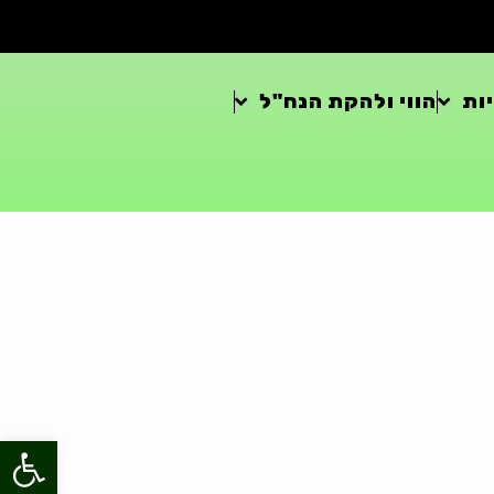
ות
הווי ולהקת הנח"ל
פתח סרגל