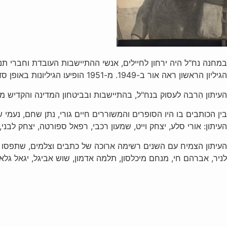
במחנה נח"ל היה ירחון לחיילים, אנשי ההתיישבות העובדת וחברי תנועות הנוער, שהופיע בשנים 1991-1949 מטעם פיק
הגיליון הראשון ראה אור ב-1949. מ-1951 הופיעו הגיליונות באופן סדיר עד 1991. הירחון חדל להופיע בהוראת הרמטכ"ל אהוד ברק, כחלק ממדיניותו לצמצום מספרם של הביטאונים הצבאיים.
העיתון הִרבה לעסוק בנח"ל, בהתיישבות ובביטחון המדינה והקדיש מק
בין הכותבים בו היו הסופרים והמשוררים חיים גורי, נתן שחם, נעמי שמ
העיתון: אורי סלע, יצחק וייט, שמעון רכבי, רפאל ספורטה, יצחק לבני, 
העיתון הצמיח עם השנים רשימה ארוכה של כתבים וצלמים, שתפסו מקומ
לניר, אברהם חי, מנחם מיכלסון, תלמה אדמון, שוש אביגל, יגאל גלא