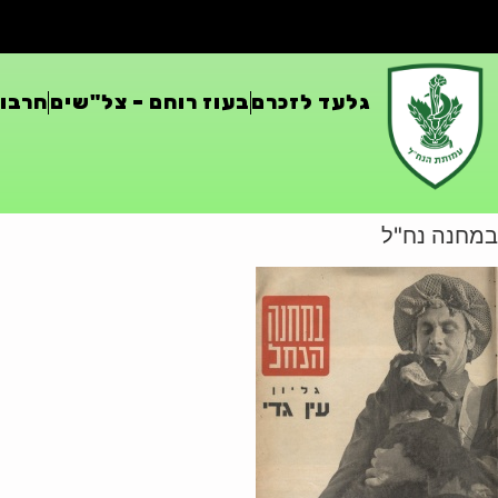
גלעד לזכרם
בעוז רוחם – צל"שים
חרבות
במחנה נח"ל