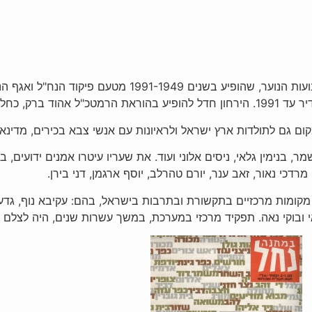
וד הנח"ל ואגף הנוער והנח"ל במשרד הביטחון.
ום גם לתולדות ארץ ישראל ולראיונות עם אנשי צבא בכירים, מדינאי
ר, בנימין גלאי, ניסים אלוני ועוד. את שעריו עיטרו אמנים ידועים, ב
מרדכי נאור, זאב ענר, יורם טהרלב, יוסף ארגמן, דני בירן.
ות מרכזיים בתקשורת ובתרבות בישראל, בהם: עקיבא נוף, גדעון סאמ
י ובוקי נאה. תפקיד מרכזי במערכת, במשך עשרות שנים, היה לצלם א