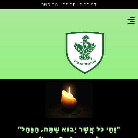
דף הבית
תרומה
צור קשר
"וָחָי כֹּל אֲשֶׁר יָבוֹא שָׁמָּה, הַנָּחַל"