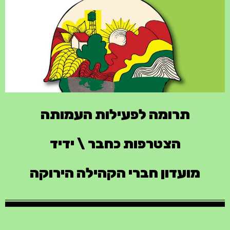
המרכז למורשת הנח"ל
הקמת המרכז למורשת הנח"ל באתר ההנצחה בפרדס חנה, יהווה
נידבך נוסף להנצחה ויספר את סיפור הנח"ל ומורשתו כיחידה צבאית
ייחודית המשלבת ביטחון והתיישבות.
תרומה לפעילות העמותה
הצטרפות כחבר \ ידיד
מועדון חברי הקהילה הירוקה