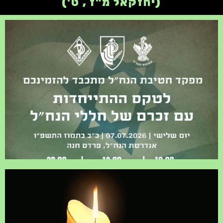
(יחזקאל מ"ז , ט')
טקס ההתייחדות לזכר חללי
הנח"ל 7/7/2026 18:00
באנדרטת הנח"ל