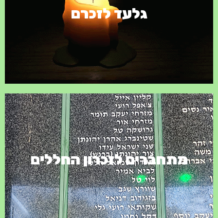
גלעד לזכרם
גלעד לזכרם
גלעד לזכרם, רשימת חללי הנחל וחיל החינוך המונצחים באתר
אנדרטת הנח"ל בפרדס חנה- כרכור. לחצו כאן למעבר למערכת
הדיגיטלית החדשה להנצחת חללי הנח"ל.
מתחברים לזכרון החללים
מתחברים לזכרון החללים
משפחות, חברים, מפקדים פקודים - חפשו ברשימת החללים, מצאו
את הנופל הקרוב ללבכם וספרו מה היה הקשר שלכם אליו.