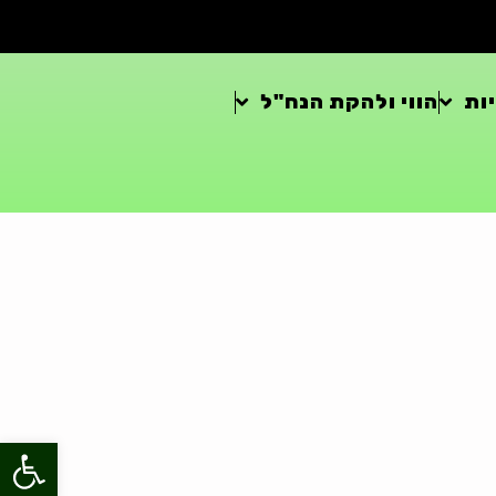
ות
הווי ולהקת הנח"ל
פתח סרגל