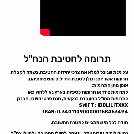
תרומה לחטיבת הנח"ל
על מנת שנוכל למלא את צרכי יחידות החטיבה, נשמח לקבלת
תרומות אשר יופנו כולן לטובת החיילים ומשפחותיהם.
אופן מתן התרומות:
לתרומות ציוד או תרומות כספיות בארץ נא
ללחוץ כאן
לתרומות מחו"ל בהעברה בנקאית, הנה פרטי חשבון הבנק
SWIFT
:
IDBLILITXXX
IBAN:
IL340110900000158453494
תודה לכל מי שמתגייס למטרה החשובה.
נקווה לימים טובים יותר . ונאחל לחיילי החטיבה ולחיילי צה"ל