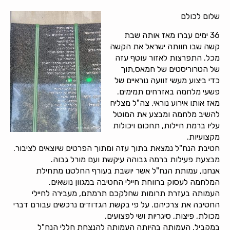
שלום לכולם
36 ימים עברו מאז אותה שבת
קשה שבו חוותה ישראל את הקשה
מכל. התפרצות לאזור עוטף עזה
של הטרוריסטים של חמאס,תוך
כדי ביצוע מעשי זוועה נוראיים של
פשעי מלחמה באזרחים תמימים.
מאז אותו אירוע נוראי, צה"ל מצליח
להשיב מלחמה ומבצע את המוטל
עליו ברמת חיילות, תחכום ויכולות
מקצועיות.
חטיבת הנח"ל נמצאת בתוך עזה ומתוך הפרטים שיוצאים לציבור.
מבצעת פעילות ברמה גבוהה עיקשת ועם מורל גבוה.
אנחנו, עמותת הנח"ל אשר יושבת בעורף החלטנו מתחילת
המלחמה לעסוק ברווחת חיילי החטיבה במגוון נושאים.
העמותה בעזרת תרומות שחלקכם תרמתם, מעבירה לחיילי
החטיבה את צרכיהם. על פי בקשת הגדודים נרכשים עבורם דברי
מכולת, פיצות, סיגריות ושי לפצועים.
במקביל, העמותה בהיותה העמותה להנצחת חללי הנח"ל