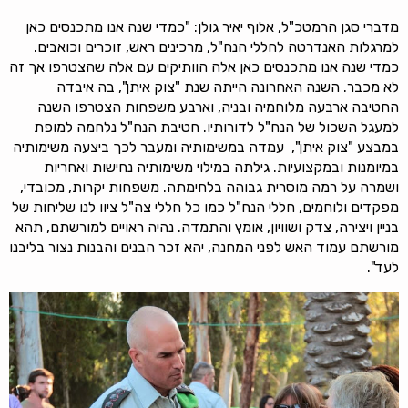
מדברי סגן הרמטכ"ל, אלוף יאיר גולן: "כמדי שנה אנו מתכנסים כאן
למרגלות האנדרטה לחללי הנח"ל, מרכינים ראש, זוכרים וכואבים.
כמדי שנה אנו מתכנסים כאן אלה הוותיקים עם אלה שהצטרפו אך זה
לא מכבר. השנה האחרונה הייתה שנת "צוק איתן", בה איבדה
החטיבה ארבעה מלוחמיה ובניה, וארבע משפחות הצטרפו השנה
למעגל השכול של הנח"ל לדורותיו. חטיבת הנח"ל נלחמה למופת
במבצע "צוק איתן", עמדה במשימותיה ומעבר לכך ביצעה משימותיה
במיומנות ובמקצועיות. גילתה במילוי משימותיה נחישות ואחריות
ושמרה על רמה מוסרית גבוהה בלחימתה. משפחות יקרות, מכובדי,
מפקדים ולוחמים, חללי הנח"ל כמו כל חללי צה"ל ציוו לנו שליחות של
בניין ויצירה, צדק ושוויון, אומץ והתמדה. נהיה ראויים למורשתם, תהא
מורשתם עמוד האש לפני המחנה, יהא זכר הבנים והבנות נצור בליבנו
לעד".