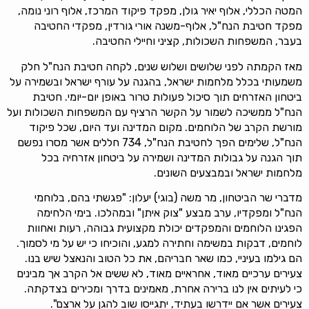
המטה הכללי,
אלוף יאיר גולן
, מפקד פיקוד המרכז, אלוף
רוני נומה
,
מפקד חטיבת הנח"ל, אלוף-משנה
אורי גורדין,
מפקדי החטיבה
בעבר, המשפחות השכולות, קציני וחיילי החטיבה.
מאז הקמתה לפני שלושים ושלוש שנים, לקחה חטיבת הנח"ל חלק
משמעותי בכלל מלחמות ישראל, בהגנה על עורף ישראל ובשמירה על
ביטחון האזרחים תוך סיכול פעולות טרור באופן יום-יומי. חטיבת
הנח"ל ממשיכה לשמור על הקשר הרציף עם המשפחות השכולות ועל
מורשת הקרב של הלוחמים. מקום המדינה ועד היום, שכל פיקוד
הנח"ל, שלימים הפך לחטיבת הנח"ל, 734 חללים אשר מסרו נפשם
תוך הגנה על גבולות המדינה ושמירה על ביטחון אזרחיה בכל
מלחמות ישראל ובמבצעים השונים.
מדברי שר הביטחון, מר משה (בוגי) יעלון: "פגשתי בהם, בלוחמי
הנח"ל ומפקדיו, ערב מבצע "צוק איתן" ובמהלכו. בימי הלחימה
הפגינו הלוחמים והמפקדים יכולת מקצועית גבוהה, רעות ואחוות
לוחמים, דבקות במשימה וחתירה למגע, והוכיחו כי יש על מי לסמוך.
הם גילמו בעיניי, כמו שאר חבריהם, את כל הטוב והנאצל שיש בנו.
צעירים ערכיים מאוד, אחראיים מאוד, לא ששים אל הקרב אך מבינים
כי לעיתים אין לנו ברירה אחרת, מאמינים בדרך ומכירים בצדקתה.
צעירים אשר אם יידרשו בעתיד, יתגייסו שוב להגן על ארצם".