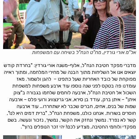
אל"מ אורי גורדין, מח"ט הנח"ל בשיחה עם המשפחות
מדברי מפקד חטיבת הנח"ל, אלוף-משנה אורי גורדין: "בחרדת קודש
יוצאים אנו אל השליחות מתוך הבנה של מחירי המלחמה, ומתוך ראייה
מפוקחת של כובד האחריות שעל כתפינו – להגן ולשמור. מאז
עומדנו פה בטקס לפני שנה נוספו עוד ארבע משפחות למשפחת
השכול אל חטיבת הנח"ל, ארבעה לוחמים שלחמו בגבורה ב"צוק
איתן" – איתן ברק, עודד בן סירא, אבי גרינצוויג ורועי פלס – ארבעה
שמות של בנים, אחים, חברים שכבר לא ישתחררו… עוד ארבעה
חוסרים בשורות. אנחנו כולנו, משפחת הנח"ל, "ברית דמים היא לנו",
קשר לא נפרד. נמשיך ונחזק את הקשר, נמשיך, נזכור ונעשה. בשם
מפקדי ולוחמי החטיבה, מצדיע לכם! יהי זכר הנופלים ברוך".