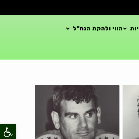
ות
הווי ולהקת הנח"ל
פתח סרגל