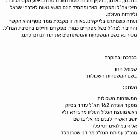
בתכנון, בארגון, בניקיון והכנת שטח האנדרטה ובביצוע טקס מכובד.
חיילי צה"ל ומפקדיו, מאז ומתמיד הינם מושא גאווה לאזרחי ישראל
וליהדות העולם.
ועתה כשנותרנו בלי יקירנו, גאווה זו מקבלת ממד נוסף והוא הקשר
והחיבור לצה"ל בשל מפקדים כמוך, מפקדים וחיילים בחטיבת הנח"ל.
מסור נא בשם המשפחות והמשתתפים את תודתנו וברכתנו.
בברכה ובהוקרה
שמואל חזון
בשם המשפחות השכולות
העתק:
המשפחות השכולות
מפקד אוגדה 162 תא"ל עודד בסיוק
ראש מועצת הגליל העליון מר גיורא זלץ
יושב ראש יד לבנים מר אלי בן שם
אלוף במילואים יוסי פלד
מנכ"ל עמותת הנח"ל מר דני שטרנפלד