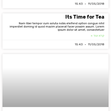
15:43
11/05/2018
Its Time for Tea
Nam liber tempor cum soluta nobis eleifend option congue nihil
imperdiet doming id quod mazim placerat facer possim assum. Lorem
ipsum dolor sit amet, consectetuer
קרא עוד »
15:43
11/05/2018