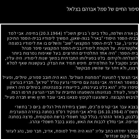
סיפור החיים של סמל אברהם בצלאל
בן אורה ושלמה, נולד ביום ו' בניסן תשכ"ד
(20.3.1964)
בחיפה. אבי למד
בבית-הספר היסודי "בארי" בנוה-שאנן, המשיך לימודיו בבית-הספר התיכון
עירוני ג', עבר לבית-הספר המקצועי "שוב" והשלים בו את לימודיו במגמה
אלקטרונית. על תקופת לימודיו בבית-הספר המקצועי סיפר מנהל
בית-הספר: "היה אחד התלמידים החרוצים. בעל שאיפות נמרצות ביותר
להצלחה ולקידום. בלט בפעילותו החברתית במשך שנות לימודיו. היה עליז,
חביב ומקובל על התלמידים. חיפש תמיד את הצדק. בעקשנות שאף למלא
רצונו, ולא ויתר עד שהשיג מבוקשו".
אבי הצטרף לתנועת "המחנות העולים". הוא היה חובב ספורט, טיולים, ופעיל
במשמר האזרחי. אבי נמנה עם מייסדי גרעין נח"ל "טיראן". חבריו בגרעין
סיפרו עליו: "הוא בלט בעירנותו, בידיעותיו ובמנהיגותו. בטיולים היה ראשון
לעזור, לעודד. מנהיגותו והשפעתו החיובית על חברי הגרעין תרמו רבות
לגיבוש הקבוצה. כשהגענו לקיבוץ מצאנו באבי עובד חרוץ ואיש חברה פעיל".
בצבא עבר אבי קורס מ"כים, ושובץ ביחידת חיל רגלים. ביום כ' בתשרי
תשמ"ה
(16.10.1984)
מילא אבי תפקיד רס"פ במחנה בגיזרה המערבית
בלבנון, באזור הזהרני. בגלל קצר חשמלי ברשת המקומית, פרצה במחנה
שריפה. אבי נחלץ לכבות את האש, נפגע בכבל חשמלי ונהרג.
מפקד יחידתו כתב עליו: "הוא היה חייל למופת, אדיב, חבר טוב, נהג לעזור
בכל מקום שנדרש".