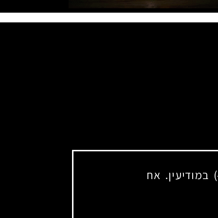
בנם של מילי וקיריל. נולד ביום י' בכסלו תשס"ד (4.12.2003) במודיעין. אח