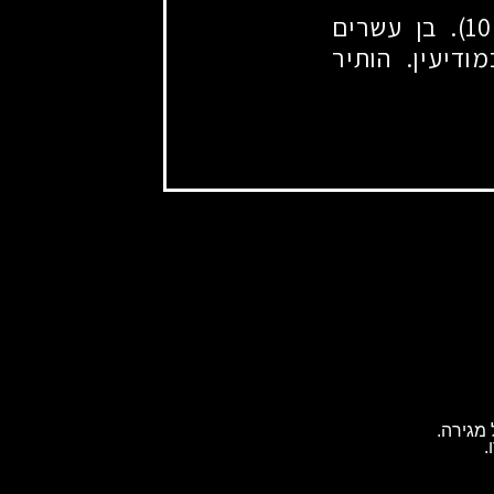
סמל אריאל צים נפל בקרב ביום ב' באייר תשפ"ד (10.5.2024). בן עשרים
דיעין. הותיר
מגירה.
.