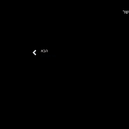
שר
הבא
צור אברהם