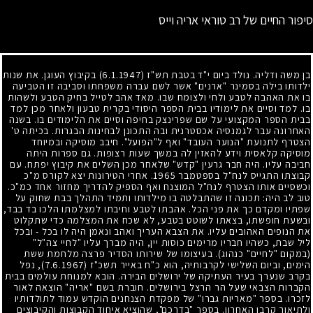
סיפור החיים של רב טוראי אריה וייס
בן משה ודליה. נולד ביום י"ד בטבת תש"ז
(6.1.1947)
בקיבוץ העוגן. את שנות
ילדותו בילה בסמינר "ארנים" אשר לשם עברה משפחתו וסביבה זו הטביעה
בו את האהבה לטבע ולחי ולצומח שבו. מאד אהב לטייל בחיק הטבע ולשהות
בו. למד וסיים את לימודיו בבית הספר היסודי בקרית טבעון ולאחר מכן למד
בבית הספר המקצועי על שם שפרינצק בחיפה וסיים את הלימודים בו. בשנה
האחרונה עבר לגמנסיה אכסטרנית ובה התכונן לבחינות הבגרות. בכיתה ט'
הצטרף לתנועת "הנוער העובד" ואף ל"הפועל". חיבב מוסיקה ובמיוחד
מוסיקה קלאסית וידע להאזין לה במשך שעות רצופות. גם ספרות היתה
חביבה עליו. היה חבר גרעין "קדש" שלאחר מכן השלים את קיבוץ יפתח. עם
קבוצתו התגייס לנח"ל בספטמבר
1965
. אחרי הטירונות יצא לקורס מ"כ
וכשסיים אותו הצטרף לנח"ל המוצנח ואף הספיק להדריך מחזור אחד כמ"כ.
טוב לב היה: תכונה זו שהתבלטה בו מילדותו ותמיד התהלך בבת שחוק על
שפתיו ומקדם כך את פני הכל. אהבתו לטבע וחיבתו למצלמתו הלכו בד בבד,
ובשעת חופשתו, בצאתו לשוטט בטבע, לא שכח את המצלמה כדי שתקלוט
את הנופים האהובים עליו. את הצבא העריך ואהב ונאמן היה לו בכל - ובכל
ליל שבת, כשהיו חבריו מרימים כוסות יין, היה מברך עליו "לחיי צה"ל"
(במקום "לחיים" כנהוג). בעיצומו של שירותו הסדיר פרצה מלחמת ששת
הימים, וביום השלישי לקרבותיה, הוא כ"ח באייר תשכ"ז
(7.6.1967)
, נפל
בקרב שנערך בעיר העתיקה של ירושלים הבירה. הובא למנוחת עולמים בבית
הקברות הצבאי שעל הר הרצל בירושלים. חוברת בשם "אריה" הוצאה לאור
לזכרו. בספר "מאריות גברו" של מפקדת הצנחנים הוקדש עמוד לתולדותיו
ולתיאור קרבו האחרון. בספר "בדרכם", שהוציא איחוד הקבוצות והקיבוצים