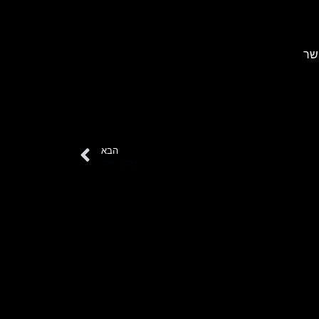
שר
הבא
יצחק נויפלד