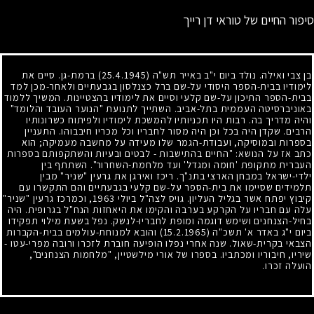
סיפור החיים של טוראי דן רייך
בן צבי ואילה. נולד ביום י"ב באייר תש"ה
(25.4.1945)
ברמת-גן. סיים את
לימודיו בבית-הספר היסודי על-שם ברל כצנלסון בגבעתיים ולאחר-מכן למד
בבית-הספר התיכון על-שם קלעי וסיים את לימודיו בהצטיינות. המשיך ללמוד
באוניברסיטה העממית בתל-אביב. השתייך לתנועת "הנוער העובד והלומד"
והיה מדריך בה. רבות היו תכניותיו להמשכת לימודיו ולפיתוח כשרונותיו
הרבים. שקדן היה בכל וכן היה מסור לחבריו וכל מכריו חיבבוהו. התעניין
בספרות ובמוסיקה, ועבודת-הגמר שלו מעידה על מחשבה מעמיקה
;
הוא
כתב אז על הנושא: "החיים בהתישבות
-
לבטים ובעיות והשתקפותם בספרות
העברית מתקופת 'חומה ומגדל' ועד מלחמת-השחרור". השתתף בין
ילדי-ישראל במבחן הארצי בתנ"ך. ריכז ואירגן את גרעין "שניר" מבין
תלמידים שסיימו את בית-הספר על-שם קלעי בגבעתיים והם התקשרו עם
קיבוץ יפתח אשר בגליל העליון. גויס לצה"ל ביולי
1963
, וכמרכז גרעין "שניר"
עלה עם חבריו על הקרקע בערבה והקימו את היאחזות הנח"ל בגרופית. היה
בחיל-הצנחנים ושימש דוגמה ומופת לחבריו-לנשק. נפל בשעת מילוי תפקידו
ביום י"ג באדר א' תשכ"ה
(15.2.1965)
והובא למנוחת-עולמים בבית-הקברות
הצבאי בקרית-שאול. שנה אחרי נפלו הופיעה חוברת לזכרו ורובה מפרי-עטו
-
שיריו, חיבוריו ומכתביו. בספרו של אורי מילשטיין, "מלחמות הצנחנים",
הועלה זכרו.