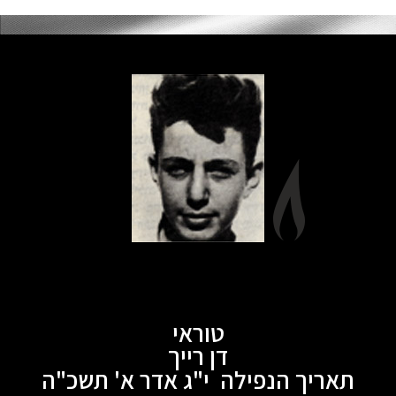
טוראי
דן רייך
תאריך הנפילה י"ג אדר א' תשכ"ה