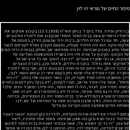
סיפור החיים של טוראי זיו לוין
בן רודיק ומירה. נולד ביום ד' בניסן תשי"ח
(23.3.1958)
בקיבוץ אפיקים. את
לימודיו היסודיים עשה בבית-הספר היסודי שבקיבוץ ואת לימודיו התיכוניים
עשה, יחד עם כל חברת הילדים, ב'בית ירח' שבעמק הירדן, במגמה של
אלקטרוניקה. הוא היה תלמיד מעולה, ומטעם הקיבוץ נשלח לקורסים לנוער
שוחר-מדע בטכניון שבחיפה. זיו היה ספורטאי טוב ושיחק בנבחרת כדור-המים
של הקיבוץ. הקיבוץ על צורת חייו היה בשבילו ההתגשמות העליונה של
הציונות, או כפי שחבריו אומרים: "זיו רצה להפוך את כל ארץ-ישראל
ל'אפיקים' אחת גדולה". בחברת הילדים, ולאחר-מכן, בחברת הנעורים
ב'פרבר הירוק', היה היוזם והרוח-החיה במבצעים רבים, ואף נבחר למזכיר
החברה. חבריו מעידים עליו שהוא ניחן בקסם אישי רב ובחוש-הומור לבבי,
דרך-מחשבתו היתה תמיד מקורית, וכן - כושר-ההבעה שלו בכתב. "זיו היה
מיוחד", אומר עליו אמיר אריאב, חברו לקיבוץ, "לא בנקל ניתן למצוא בחורים
כמותו. תמיד אהב לעזור, היה לו חוש-הומור, היה חייכני ומסביר-פנים. מלבד
זאת, היה זיו גם בחור מוכשר, והיה לו ידע בתחומים רבים. ידע זה שאב
מהספרים שקרא בהם ללא-הרף. בבית-הספר היה בין המצטיינים, ובכיתה
היה הרוח-החיה. כולנו אהבנו והערכנו אותו על מסירותו ועל טוב-לבו
ושמחת-החיים ששפעה ממנו הקרינה גם עלינו".
בתום לימודיו יצא לשנת-שירות מוקדמת, להדרכה בקן תנועת 'הנוער העובד
והלומד' בכפר-סבא ובקן נוה-שאנן שבחיפה. מספר אחד מחניכיו, ליאור
שורצמן: "זיו כל-כך השפיע עלי, שאת עבודתי השנתית בבית-הספר לסיכום
30
שנים למדינה, הקדשתי לזיו. כולנו הרגשנו כי לבן-אדם כמו זיו אי אפשר