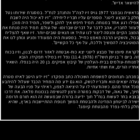
להישאר אדיש".
בראשית נובמבר
1977
גויס זיו לצה"ל והתנדב לנח"ל. במסגרת שירותו נטל
חלק ב'מבצע ליטני'. מספרים עליו חבריו ליחידה: "זיו לא יכול היה לשבת
אפילו רגע אחד במנוחה. תמיד חיפש איך לתקן ולשפר, תמיד היה מוכן
לעזור לחבריו, אהב לדבר על דברים שברומו- של-עולם. תמיד היה מנתח את
המצב הקיים ומנסה ליצור לנו עתיד או תנאים טובים-יותר. זיו שאף להצליח
בכול, והשקיע הרבה מאמץ כחייל. במסעות היה המעודד ומניע ונותן לנו את
המוטיבציה להמשיך וללכת, על-אף כל הקשיים".
לקראת סיומו של מבצע ליטני יצא כוח-אבטחה לאזור דרום-לבנון, וזיו בכוח
זה. ביום ד' בניסן תשל"ח
(11.4.1978)
נפל זיו במילוי תפקידו. הובא
למנוחת-עולמים בבית-העלמין של קיבוץ אפיקים. בן
20
היה בנפלו. השאיר
אחריו הורים, אח ושתי אחיות.
במכתב-תנחומים למשפחה השכולה כתב מפקדו: "זיו ידע היטב לאיזו מטרה
נעלה יוצאים הוא וחבריו לנשק, הוא גם ידע מה המחיר הכבד שעלול להיתבע
מכל אחד מהם. כשהודעתי לו על היציאה לצפון, ראיתי על פניו הבעה של
חיוך, של גאוה, של דבקות במטרה ורצון להגשימה בנכונות מלאה. את דרכו
בצבא בחר לעשות בנח"ל תוך ידיעה ברורה שבמעשה זה הוא תורם תרומה
ישירה לביטחון המדינה ולהבטחת המשך תנופת ההתיישבות בארץ, שהיא
חלק בלתי-נפרד מהבטחת קיומנו".