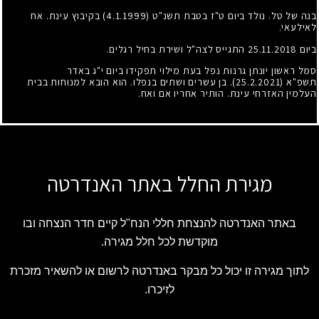
בנה של טל. נולד ביום ט"ז בטבת תשנ"ט (4.1.1999) בקיבוץ עינת. אח
לאילעאי.
ביום 25.11.2018 התגייס לצה"ל ושירת בחיל רגלים.
סמל ראשון יונתן גרנות נפל בעת מילוי תפקידו ביום י"ג באדר
תשפ"א (25.2.2021). בן עשרים ושתים בנפלו. הוא הובא למנוחות בבית
העלמין האזרחי עינת. הותיר אחריו אם ואח.
מגירת החלל באתר האנדרטה
באתר האנדרטה להנצחת חללי הנח"ל קיים חדר הנצחה ובו
מוקדשת לכל חלל מגירה.
לתוך מגירה זו יכול כל מבקר באנדרטה לרשום או להשאיר מזכרת
לזיכרו.