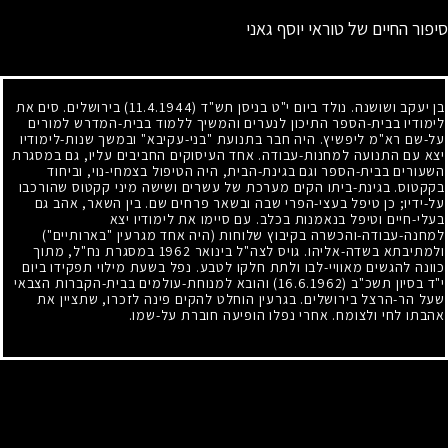
סיפור החיים של טוראי יוסף גאני
בן יעקב ושושנה. נולד ביום י"ט בניסן תש"ד
(11.4.1944)
בירושלים. סים את
לימודיו בבית-הספר התיכון לנערים והמשיך ללמוד בבית-המדרש למורים
על-שם רא"מ ליפשיץ. היה חבר בתנועת "בני-עקיבא" ובמשך שנות-לימודיו
יצא עם התנועה למחנות-עבודה. אחד העיסוקים החביבים עליו, גם במסגרת
השעורים בבית-הספר וגם בגינת-הבית, היה הטיפול בצמחי-נוי, וביחוד
בקקטוס. בגינת-ביתו הקים מערכת של עשרים ושישה מיני קקטוס שהורכבו
על-ידיו
;
כן טיפל בעצי-הפרי שבה ובשאר פרחים שם. בין השאר, אהב גם
בעלי-חיים וטיפל בנאמנות בכלב. עם סיימו את לימודיו יצא
למחנה-עבודה-והכשרה בקיבוץ שלוחות (היה אחד מגרעין "בארותיים")
ולמתיבתא בשדה-אליהו. גויס לצה"ל בינואר
1962
במסגרת נח"ל, מתוך
כוונה להגשים מאוויי-לבו ולתת חלקו לטבע. נפל בשעת מילוי תפקידו ביום
י"ד בסיון תשכ"ב
(16.6.1962)
והובא למנוחת-עולמים בבית-הקברות הצבאי
שעל הר-הרצל בירושלים. בגרעין הוחלט להקים פינה לזכרו, שתציין את
אהבתו לחי ולצומח. אחרי נפלו הופיעה חוברת על-שמו.