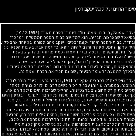
סיפור החיים של סמל יעקב רמון
יעקב-שמואל, בן רות ומשה, נולד ביום ד' בטבת תשי"ד
(10.12.1953)
בסיאטל שבארצות-הברית. הוא למד שם בבית-הספר הממשלתי "מרסר"
ובחדר, בבית-הספר היהודי-קונסרבטיבי. יעקב אהב ספורט ובמיוחד אהב סקי,
היה שחקן שחמט מעולה וחלם להיות רופא, כדוגמת אביו. בשעות הפנאי ניגן
בקלרנית ובסקסופון, וכשהתבגר התמחה כמתופף והקים להקה. בשנת
תשכ"ח עלתה המשפחה לארץ וקבעה את מושבה בירושלים. יעקב נכנס
ללמוד בבית-הספר התיכון "בויאר", ואף כי סבל לא מעט קשיי שפה
והתאקלמות, הצליח לעבור את בחינות הבגרות בעברית. בתקופת לימודיו
הצטרף לתנועת "השומר הצעיר", שם גם הכיר את חברתו שמחונה.
יעקב גויס לצה"ל במחצית אוקטובר
1971
, וכחבר גרעין "כינר" הוצב לנח"ל
המוצנח. במסגרת שירותו עבר קורס חובשים קרביים וקורס צניחה. לאחר
שסיים את קורס החובשים בהצטיינות, החליט שברבות הימים ילמד רפואה,
אך את שאיפתו זו לא הצליח להגשים. סיפרו עליו חבריו לגרעין: "בגרעין היינו
כולנו צברים מחוספסים. יעקב, עם חולצתו המרושלת ומכנסי הג'ינס, ניכר
בשונותו. קראנו לו ג'ייקוב. לאחר תקופת היכרות קצרה גילינו שמאחורי
ההופעה החיצונית האמריקית, מסתתר בחור כלבבנו. תמיד היו לו רעיונות
השתוללות: נסיעה בג'יפ בלילה חשוך וגשום, רחצה לילית בבריכה, הפרעת
מנוחת השכנים ועוד כהנה וכהנה. הייתה לו התלהבות שסחפה את כולם,
וקשה היה לסרב להצעות המטורפות שלו. כמעט שלא ניתן למנות את
אהבותיו של ג'ייקוב. אהבתו הגדולה הייתה כמובן שמחונה
-
חברתו שממנה
לא נפרד אף לרגע. האהבה האחרת הייתה הביולוגיה. הוא נהג לאסוף צמחים