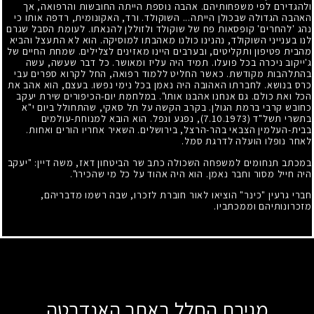
ולהגדירם לפי משפחותיהם. אהבה נוספת הייתה החובשות והרפואה, אך
האהבה הגדולה שבכולן הייתה... השוקולד. ורד, האקונומית, רדפה אותו כי
נהג 'להחרים' קופסאות פח של שוקולד ולזוללן להנאתו. לעומת הסבל שגרם
לנו בענייני השוקולד, נהנינו כולנו מאהבתו למוסיקה. הוא לא התעצל והביא
מהבית פטיפון ותקליטים, ובערבים היינו מאזינים לצלילים. שמחת החיים של
ג'ייקוב ניכרה בכל פועלו. תמיד היה עליז ומאושר. כל דבר שעשה, עשה
בהתלהבות מקודשת. כאשר החליט ללמוד רפואה, החל לקרוא ספרים עבי
כרס בנושא. לחברתו האהובה היה נאמן בכל נימי נפשו. בעצם, הוא אהב את
הכל ואת כולם. גם אנחנו אהבנו אותו". במלחמת יום-הכיפורים שירת יעקב
כחובש קרבי ברמת הגולן. בקרב הקשה על תל סאקי, שהתחולל ביום י"א
בתשרי תשל"ד
(7.10.1973)
, נפגע ונפל. הוא הובא למנוחת-עולמים
בבית-העלמין הצבאי בהר-הרצל, בירושלים. השאיר אחריו הורים ואחות.
לאחר נופלו הועלה לדרגת סמל.
במכתב תנחומים למשפחה השכולה כתב שר הביטחון דאז, משה דיין: "יעקב
היה חייל מסור וחבר נאמן. הוא היה אהוד על כל מי שהכירו".
חברי גרעין "כינר" הוציאו לאור חוברת לזכרו, שבה רשמו מדבריהם,
מזכרונותיהם וממכתביו.
מגירת החלל באתר האנדרטה