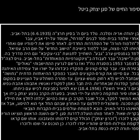
סיפור החיים של סגן יצחק ביטל
בן יהודה-אריה ומלכה. נולד ביום ה' בסיון תרצ"ה
(6.6.1935)
בתל-אביב.
אחרי שלמד בבית-ספר לבנים "מזרחי", שנוסד על-ידי אביו, עבר
ל"תלמוד-תורה" של הסתדרות החרדים. לאחר סיימו את לימודיו שם ואחרי
היותו לבר-מצוה, עבר ללמוד בישיבת "הישוב החדש" על-שם הרב עמיאל.
למד בגמנסיון-ערב "גבע". השתייך לתנועת "בני-עקיבא" וגם היה מדריך בה.
מן ה"ישיבה" עבר לעבודה ב"צינקוגרפיות המאוחדות" בתל-אביב. גויס לצה"ל
בדצמבר
1953
במסגרת נח"ל ואז נרשם לגרעין ההתישבותי "גאולים"
בטירת-צבי. עבר קורס-קצינים. מפקדיו כיבדוהו על ישרו ועל עמידתו האיתנה
בכל. עם סיימו את קורס-הקצינים הועבר כמפקד ההיאחזות הדתית "נחושה"
שבחבל-לכיש (לא רחוק מגוש-עציון). עד-מהרה השתלט על העניינים במקום
מתוך קפדנות שבאחריות. היה חבר נאמן לפקודיו ואנשיו אהבוהו אהבת-נפש.
ביום ז' באייר תשט"ז
(18.4.1956)
יצא לסיור בסביבות לכיש עם כיתתו.
באותו סיור הותקפה כיתתו על-ידי האויב. בסערת-הקרב נפצע יצחק בידו אך
הוא המשיך לפקד, וככל שגבר הקרב כן עשה כמיטב יכלתו לחלץ את חייליו
מן הסכנה. משהצליח לחלצם עד האחרון שבהם החל אף הוא להיסוג, אבל אז
השיגהו כדור-האויב. הובא למנוחת-עולמים בבית-הקברות הצבאי
בקרית-שאול. לאחר מותו הועלה לדרגת סגן. ליום-השנה הראשון הוציאו הוריו
קובץ לזכרו ("זכרון יצחק") הכולל קוים לדמותו ומעזבונו. אותו שם קראו
לקופת גמילות-חסדים שהוריו יסדו לזכרו. כן הוכנס על-שמו ולזכרו
ספר-תורה לבית-כנסת בתל-אביב.