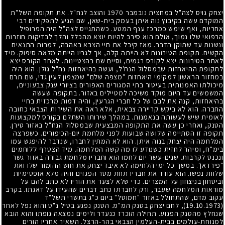
יצחק גויס לצה"ל במחצית נובמבר
1970
והוצב לנח"ל. את תקופת השל"ת
המוקדם עשה בקיבוץ נוה איתן בעמק בית-שאן, שם הגיע לתפקידים רבי
אחריות, ואף שימש כמרכז ענף המטע. כשהתגייס לצה"ל היה הפרופיל
הרפואי שלו נמוך, אולם הוא סירב להיות יוצא מהכלל והלך לבדיקות חוזרות
ונשנות עד שתוקן הדבר. מאז קיבל את חיי הצבא באהבה, למרות התנאים
הקשים. תקופת הטירונות לא הייתה קלה, אך לגביו הייתה מלאה סיפוק. מיד
לאחר הטירונות יצא לקורס רגמים, וסיים שם בהצטיינות. לאחר הקורס יצא
לתקופת ההיאחזות שבמסלול הנח'ל, ועשה בהיאחזות נח"ל גולן. הוא היה
במחזור הראשון למקימי היאחזות "מצפה שלם" שמצפון לעין גדי, שם תרם
מיכולתו האמנותית בעיטור בתי המגורים האפורים בציורי ענק צבעוניים,
המשמשים עד היום מוקד משיכה למטיילים באזור. בתקופה שעשה
בהיאחזות, קנה את לבם של כל חברי הגרעין, והיה דמות מרכזית בחיי
החברה. הוא לא ביקש קריירה צבאית, אלא ראה את השירות הצבאי כחובה
לאומית שיש לעשותה בנאמנות. במהלך שירותו השתלם בקורס למקצועות
הטנק, ואחרי כן עשה את התקופה המבצעית שבמסלול הנח"ל באזור טירן.
תקופה זו הסתיימה שלושה שבועות לפני מלחמת יום-הכיפורים. כשפרצה
המלחמה היה יצחק בנוה איתן. הוא לא המתין לחברו, שנדבר להיפגש עמו
בימ"ח, ומיהר לחזית כשנודע לו מה קשה המלחמה. מיד הצטרף ללוחמים
ונכנס לקרבות. שנים-עשר יום לחמו הוא וחבריו מלחמת גבורה באזור גשר
"פירדאן". במשך כל ימי הלחימה לא איבד יצחק את חוש ההומור שלו ואת
שלוות נפשו. הוא עודד את חבריו תחת מטר הפגזים והיה מלא אופטימיות
וביטחון בניצחון על המצרים. כדי שלא לצער את הוריו לא כתב להם על
מוראות המלחמה שעבר, ורק לחברתו כתב דברים שהעידו על דאגתו. בקרב
עקוב מדם, שהתחולל באזור "חמוטל" ביום כ"ג בתשרי תשל"ד
(19.10.1973)
, לחם יצחק בטנק המ"מ. הטנק נפגע בטיל נ"ט והוא נפל לאחר
שנחלץ מהטנק הפגוע. תחילה הוכרז כנעדר ולימים נמצאה גופתו והוא הובא
למנוחת-עולמים בבית-העלמין הצבאי בהר-הרצל. השאיר אחריו הורים