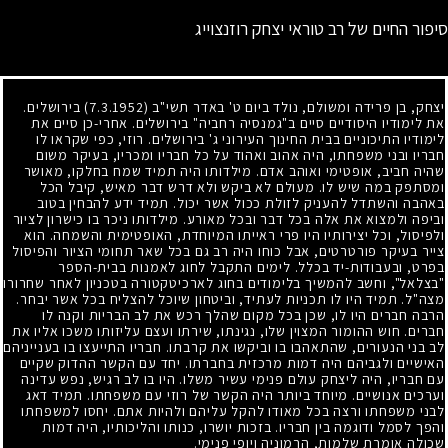
סיפור החיים של רב טוראי יצחק רוזנצוייג
יצחק, בן פרידה ומשולם, נולד ביום ט' באדר תשי"ב
(7.3.1952)
בירושלים.
את לימודיו היסודיים סיים ב"גמנסיה רחביה" בירושלים. אחרי-כן סיים את
לימודיו התיכוניים בבית החינוך העירוני ג' בירושלים. רוזי, כפי שקראו לו
חבריו ובני משפחתו, היה אהוב ואהוד על כל חבריו ומכריו, בעיקר משום
שהיה חביב, אופטימי ואוהב אדם. מילדותו היה תמיד שמח בחלקו, מאושר
ומסתפק במה שיש לו. מעולם לא ביקש ולא דרש דבר מאיש, קיבל הכל
באהבה והשתדל להעניק לזולת ככול אשר יכול. תמיד ידע להבחין בטוב
וביפה ולמצוא את אלה בכל דבר ובכל מאורע. מילדותו ניכר בו כישרון לציור
ולפיסול, וכל יצירותיו היו פרי ראייתו המיוחדת, האופטימית והשמחה. הוא
צייר בעיקר פורטרטים, אבל כוחו היה רב גם בכל שאר תחומי הציור והפיסול
בפרט, ובעבודות-יד בכלל. לימים התקבל לחוג לאמנות בבית-הספר
"בצלאל", וחשב להמשיך בלימודים בחוג לארכיטקטורה בטכניון לאחר שחרורו
מצה"ל. תמיד היו לו תכניות לעתיד, וביטחון שיוכל להצליח בכל אשר יבחר.
הרבה חברים היו לו, שכן בכל מקום שהלך רכש את לב הבריות וקנה לו
חברים. חוש ההומור המצוין שלו, נגינתו, שירתו ועצם עליזותו משכו אליו את
לב בני הנעורים, שהתאהבו בו וביקשו את קרבתו. חבריו התייעצו בו בענייניהם
האישיים ולגביהם היה דמות מרכזית בחברתו. יחד עם הקשר ההדוק שקיים
עם חבריו, היה ליצחק עולם פנימי עשיר משלו. היו בו לב רגיש, נפש עדינה
וערכים אנושיים. מיוחד ביותר היה הקשר של רוזי עם משפחתו. תמיד דאג
לבני משפחתו ורצה בכל מאודו להקל עליהם ולהיות אתם. יחסו למשפחתו
והפך לסמל ודוגמה בין חבריו. בזכות יושרו, כנותו והליכותיו, היה דמות
שכולה אומרת שלמות, הרמוניה ויופי פנימי.