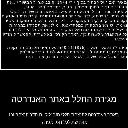
מאיר-זאב גויס לצה"ל בסוף יולי
1974
והוצב לנח"ל המשוריין. את
הטירונות סיים כחניך מצטיין והוצב, יחד עם חברו הטוב,
לישיבת-הסדר בגולן.את לימודיו שילב באימונים ובשירות מבצעי.
הוא סיים בהצלחה, בזה אחר זה קורס-תותחנים, קורס מפקדי-טנקים
וקורס מש"קי-טנקים והוענקה לו דרגת סמל. בהערכת מפקדו הישיר
נאמר: "שימש בתפקידו כמפקד-טנק. מילא את תפקידו במהירות
וביעילות לשביעות-רצונם של מפקדיו. היה ממושמע ועזר לחבריו
כל-עת שנדרש לעשות כן". לאחר הקורס יצא לשל"ת, להמשך לימודיו
בישיבה.
ביום י"ז בכסלו תשל"ו
(20.11.1975)
נפל מאיר-זאב בעת התקפת
מחבלים ברמת הגולן. הובא למנוחת-עולמים בבית-העלמין
בהר-הרצל שבירושלים. השאיר אחריו הורים, אחות ואח.
מגירת החלל באתר האנדרטה
באתר האנדרטה להנצחת חללי הנח"ל קיים חדר הנצחה ובו
מוקדשת לכל חלל מגירה.