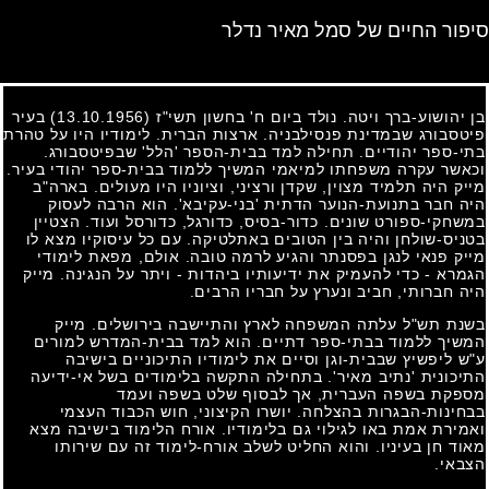
סיפור החיים של סמל מאיר נדלר
בן יהושוע-ברך ויטה. נולד ביום ח' בחשון תשי"ז
(13.10.1956)
בעיר
פיטסבורג שבמדינת פנסילבניה. ארצות הברית. לימודיו היו על טהרת
בתי-ספר יהודיים. תחילה למד בבית-הספר 'הלל' שבפיטסבורג.
וכאשר עקרה משפחתו למיאמי המשיך ללמוד בבית-ספר יהודי בעיר.
מייק היה תלמיד מצוין, שקדן ורציני, וציוניו היו מעולים. בארה"ב
היה חבר בתנועת-הנוער הדתית 'בני-עקיבא'. הוא הרבה לעסוק
במשחקי-ספורט שונים. כדור-בסיס, כדורגל, כדורסל ועוד. הצטיין
בטניס-שולחן והיה בין הטובים באתלטיקה. עם כל עיסוקיו מצא לו
מייק פנאי לנגן בפסנתר והגיע לרמה טובה. אולם, מפאת לימודי
הגמרא - כדי להעמיק את ידיעותיו ביהדות - ויתר על הנגינה. מייק
היה חברותי, חביב ונערץ על חבריו הרבים.
בשנת תש"ל עלתה המשפחה לארץ והתיישבה בירושלים. מייק
המשיך ללמוד בבתי-ספר דתיים. הוא למד בבית-המדרש למורים
ע"ש ליפשיץ שבבית-וגן וסיים את לימודיו התיכוניים בישיבה
התיכונית 'נתיב מאיר'. בתחילה התקשה בלימודים בשל אי-ידיעה
מספקת בשפה העברית, אך לבסוף שלט בשפה ועמד
בבחינות-הבגרות בהצלחה. יושרו הקיצוני, חוש הכבוד העצמי
ואמירת אמת באו לגילוי גם בלימודיו. אורח הלימוד בישיבה מצא
מאוד חן בעיניו. והוא החליט לשלב אורח-לימוד זה עם שירותו
הצבאי.