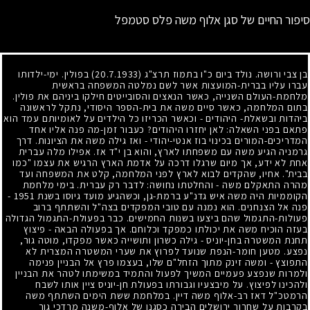
סיפור החיים של סגן אלוף משה פלס סטמפל
בן צבי ורושה. נולד ביום כ"ו בתמוז תרצ"ג
(20.7.1933)
בפולין. ימי-ילדותו
עברו עליו בברית-המועצות אשר לשם נמלטה המשפחה בראשית
מלחמת-העולם השנייה, כאשר הנאצים והסובייטים חילקו ביניהם את פולין.
בתום המלחמה, כאשר סיים משה את בית-הספר היסודי, נתקל לראשונה
ביהדות ובשאלת- היהודים
-
וכאשר הכריזו כל הילדים על לאומיותם עמד הוא
פתאם בפני השאלה: לאן יחזרו היהודים? כעבור זמן-מה פנה אליו אחד
המדריכים-המורים בכינוי בוז אנטי-יהודי
-
ואז גילה משה את הציונות. דרך
גרמניה הגיע משה עם משפחתו לארץ, והוא בן י"ד אז. אפילו מלה עברית
אחת לא ידע, אך מיום שרגלו דרכה על אדמת הארץ הרגיש את עצמו "כמו
בבית". אחיו, שהקדים לבוא לארץ לפני המלחמה, קלט את המשפחה ועד
מהרה התאקלם משה
-
והחלטתו נחושה: לדבר רק עברית. בימי מלחמת
הקוממיות היה משה איש גדנ"ע ברמת-גן, וכשהגיע מועד גיוסו בשנת
1951
-
פנה אל הצנחנים. הוא נמנה עם טובי המפקדים בצה"ל והשתתף ברוב
פעולות-התגמול שהם ביצעו בשנות החמישים. כבר בפעולת-התגמול הגדולה
בעזה הוכיח משה את יכולתו כמפקד וכלוחם. אך בפעולה הבאה
-
פיצוץ
תחנת המשטרה בחן-יוניס
-
גילה כשרון ותושייה כאשר מפקדו, מוטה גור,
נפצע. מטען חומר-הנפת שנועד לפרוץ את שערי המשטרה המצרית לא
התפוצץ
-
ומשה זינק מתוך הזחל"ם שלו, בעצמו פרץ אל הבניין פנימה
ולמרות שנפצע פעמיים המשיך לפעול והתמיד במשימתו לטהר את הבניין
ולהכינו לפיצוץ. על מיבצעיו וגבורתו בפעולת חן-יוניס ציין אותו לשבח
הרמטכ"ל דאז רב-אלוף משה דיין. במלחמת ששת הימים השתתף משה
בקרבות על שחרור ירושלים הבירה כסגנו של אלוף-משנה מרדכי גור