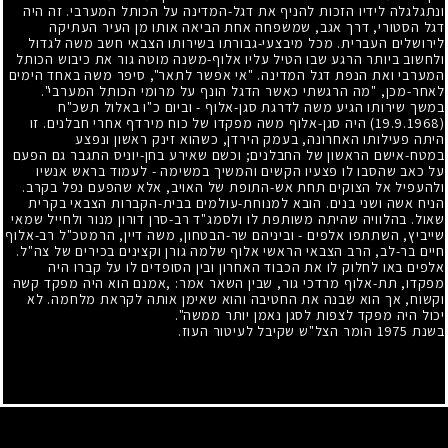
ונתגלגלה לידיו הזכות להניף את דגל-המדינה על הכותל המערבי. זה היה
דגל הסטורי, דרך אגב, שמשפחה אחת הביאה אותו מן העיר העתיקה
לירושלים העברית. מכל מיבצעי-גבורתו בשירותו הצבאי חשב משה לגדול
ולחשוב ביותר הרגע שבו הטיל עליו אלוף-משנה מוטה גור את כיבוש הכותל
המערבי ואת הנפת דגל המדינה. "אי אפשר לתאר", סיפר משה באחד הימים
לאחר-מכן, "מה הרגשתי כאשר הדגל הונף על מרומי הכותל המערבי".
במשך שירותו הגיע משה לדרגת סגן-אלוף
-
וביום כ"ו באלול תשכ"ח
(19.9.1968)
היה סגן-אלוף משה מפקדו של כוח מירדף אחרי חבלנים. זו
היתה פעילותו האחרונה, בעמק הירדן, כשהוא זינק ראשון ונפצע
במטח-אישם הראשון של החבלנים
;
וכשם שאירע בחן-יוניס התגבר גם הפעם
על כאב שהסבו לו פצעיו הקשים והמשיך במשימה
-
לעמוד בראש אנשיו
ולהעפיל אל הצוקים תחת אש-התופת של האויב, אלא שהפעם נפל בקרב.
הניח אשה ושני בנים. הובא למנוחת-עולמים בבית-הקברות הצבאי בקרית
שאול. בהלוויה שהיתה משותפת לו ולסמג"ד רב-סרן דורון מנור ולחייל שמאי
שייביץ, השתתפו אלפים
-
וביניהם שר-הבטחון, משה דיין, הרמטכ"ל רב-אלוף
חיים בר-לב, הרב הצבאי הראשי אלוף שלמה גורן וקצינים בכירים של צה"ל.
אלפים באו לחלוק לו את הכבוד האחרון ובין הסופדים לו על קברו היה
מפקדו, תת-אלוף מרדכי גור, שבין השאר אמר: ,אמנם הוא היה מפקד קשה
וקשוח, אך הוא שבנה את החטיבה והוא שאימן אותה לקראת מלחמה. לא
יכול היה מפקד לצפות לסגן נאמן יותר ממשה".
בשנת 1975 הומר הצל"ש שקיבל לעיטור העוז.