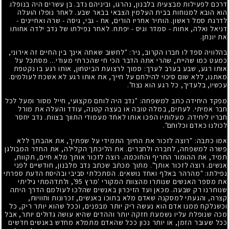
דרכם לפעילות מבצעית בלבנון, נהרגו, וביניהם נדב. בן עשרים היה בנופלו.
הוא הובא למנוחות בבית העלמין הצבאי בבאר שבע. לאחר נופלו הועלה
לדרגת סמל ראשון. הותיר אחריו הורים, אח - גבי, גיסה - שרה ואחיינים -
דניאל ואלה, אחות - סמדר וגיס - יפתח. לאחר נפילתו של נדב ילדה אחותו
את יונתן.
בהלוויה ספד לו חברו הקרוב, ניר: "לחשוב שאתה אינך בין החיים זה אירוני,
כמעט כמו שהיית, שהרי אתה הדבר הכי חי שהכרתי מעודי... מסתכל על
אותו רגע, שבע בערב לערך: סמוך לרצועת הביטחון, אותו רגע בו נקטפת
מאתנו, ללא שום סיכוי להילחם על חייך, את אותו רגע לא אשכח לעולמים.
עכשיו, בלעדיך, כל רגע הוא נצח".
מפקד היחידה כתב למשפחה: "נדב היה לוחם מקצועי, חייל מסור ומעל לכל
חבר אמיתי. לעתים, במלה טובה או בעצה קטנה, עודד והעלה את מורל
חבריו ליחידה. מעלותיו הפכו אותו לאחד מעמודי התווך בצוות. נדב יחסר
לכולנו כאדם וכלוחם".
אמו כתבה: "רוצה לזכור את החיוך התמידי על שפתיך, את אהבתך ללא
פשרה למשפחה, לחברה ולחברים. את הליכתך הקלילה, את החדר המבולגן
תמיד, את ההומור החריף והחוכמה. רוצה לזכור אותך מלא חיים, תקוות,
אנשים. רוצה לזכור אותך". מתוך מכתב שכתב נדב מלבנון, חודשיים לפני
נפילתו: "מהרהר באלף ואחד נושאים. הסתכלתי סביבי ובהיסח הדעת ספרתי
את מספר האנשים שנותרו מהצוות המקורי 'מרץ
95
', ולתדהמתי גיליתי
שנותרנו רק שבעה. מכאן ועד הזיכרון באנשים שהלכו לעולמם הדרך היתה
קצרה, והגעתי למסקנה שאדם מלא בתוכו באנשים, זכרונות וחוויות,
וכשנלקח ממנו אדם הוא נעשה ריק יותר מבפנים, וככל שהוא יותר ריק, כל
מכה שנופלת עליו נשמעת חזקה יותר וההדים שהיא עושה גדולים יותר, אבל
ככל שעובר הזמן, או יותר נכון ככל שהאדם מתמלא מחדש באנשים חדשים