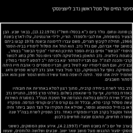
סיפור החיים של סמל ראשון נדב לישצינסקי
בן סוזנה ונחום. נולד ביום כ"א בכסלו תשל"ז
(13.12.1976)
, בבאר שבע. הבן
הצעיר במשפחה, אח לגבי ולסמדר. הוריו, ילידי ארגנטינה, עלו לארץ בשנת
1966
, תחילה לקיבוץ חצרים, משם עברו לדימונה ובשנת
1978
קבעו ביתם
במושב שדי אברהם, שם גדל נדב. הוא החל את מסלול לימודיו בבית-הספר
היסודי "הבשור" וסיים בבית-הספר התיכון האיזורי "מקיף הבשור" בצוחר,
במגמת ביולוגיה. נדב התאמן באתלטיקה ולפני גיוסו נטל חלק בחוג לכושר
קרבי והכנה לצה"ל. עם חבריו למחזור יצא בכיתה י"ב למסע לימודי בפולין
ובצ'כיה, ועם תום לימודיו יצא לטיול ביוון. חבריו מספרים כי אהבת חייו היתה
המוסיקה. נוסף על המוסיקה, כבר מגיל צעיר אהב נדב לקרוא ספרים ודאג
שתמיד יהיה אתו ספר. היתה לו שפה מאוד עשירה וחוש הומור שנון והוא אהב
לפתור תשבצים.
נדב בחר לשרת ביחידה קרבית, מתוך רצון למלא באחריות את חובותיו
כאזרח במדינה, אף על פי שהאמין בשלום. בשלהי מרץ
1995
, התגייס נדב
לצה"ל ושירת כלוחם בפלוגת ההנדסה של חטיבת הנח"ל. במסגרת השירות
עשה מסלול קרבי מלא, ובכלל זה גם קורס מ"כים וקורסי הנדסה. מפקדיו
ראו בו חייל ממושמע ומסור, שמילא את תפקידו על הצד הטוב ביותר והיה
אהוד ומקובל בקרב חבריו ומפקדיו כאחד. נדב הספיק לשרת בצה"ל שנה
ועשרה חודשים, מתוכם שבעה חודשים בלבנון.
בערב של יום כ"ח בשבט תשנ"ז
(4.2.1997)
, אירע אסון המסוקים, כששני
מסוקי יסעור התנגשו מעל מושב שאר ישוב. שבעים ושלושה הלוחמים, שעשו