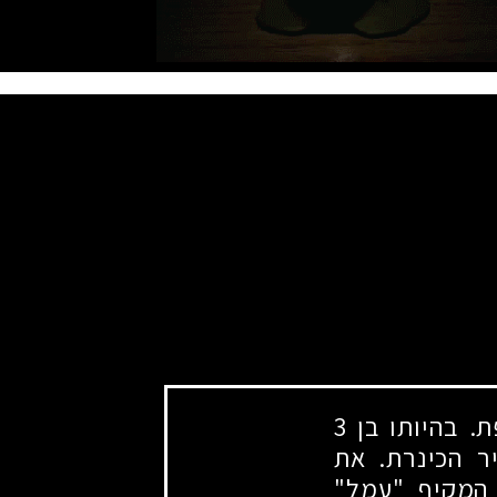
. בהיותו בן
3
ר הכינרת. את
 המקיף "עמל"