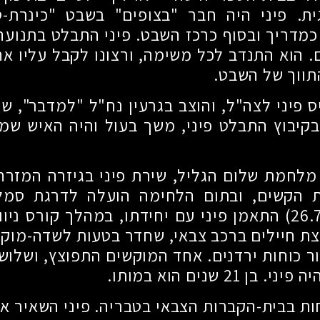
ית. פיני היה חבר "בצופים" בשבט "כינרת-ט
כמדריך ובסוף כרכז השבט. פיני התבלט בתנועה
. הוא התנדב לכל משימה, ורצונו לקבל עליו אח
תווך של השבט.
ס פיני לצה"ל, והוצב בגרעין נח"ל "למדבר", שק
בקיבוץ התבלט פיני, משך בעול והיה האיש ש
לחמת שלום הגליל, שירת פיני בגיזרה המזרחי
הקשים, ובתום הלחימה הועלה לדרגת סמל.
התאמן פיני עם יחידתו, במהלך קורס ניווט,
צת חיילים ברכב צבאי, שחדר בטעות לשדה-מוק
ר כוחות ירדנים. אחד המוקשים התפוצץ, ושלושה
יה פיני. בן
21
שנים הוא במותו.
ות בבית-הקברות הצבאי בטבריה. פיני השאיר אחר