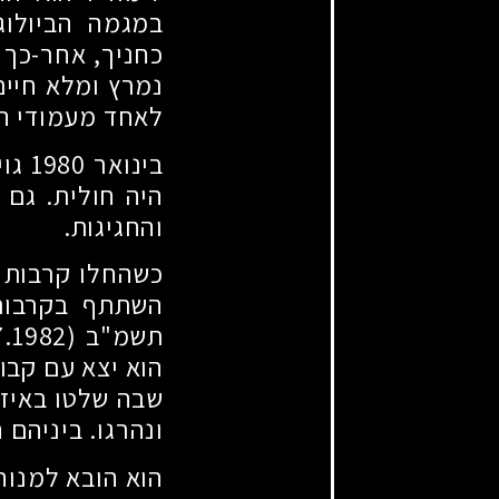
במגמה הביולוג
כחניך, אחר-כך 
נמרץ ומלא חיים
לאחד מעמודי ה
בינואר
1980
גוי
היה חולית. גם 
והחגיגות.
כשהחלו קרבות מ
השתתף בקרבות 
תשמ"ב
(26.7.1982)
הוא יצא עם קבו
שבה שלטו באיזו
ונהרגו. ביניהם ה
הוא הובא למנוח