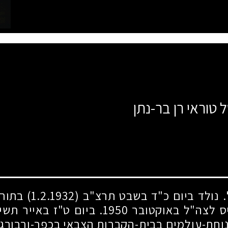
 טוראי רן בר-נתן
 נולד ביום כ"ד בשבט תרצ"ב
(1.2.1932)
בתורכ
יס לצה"ל באוקטובר
1950
. ביום ט"ז באייר תש
וחת-עולמים בבית-הקברות הצבאי בכפר-ורבורג.