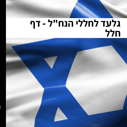
גלעד לחללי הנח"ל - דף
חלל
ת