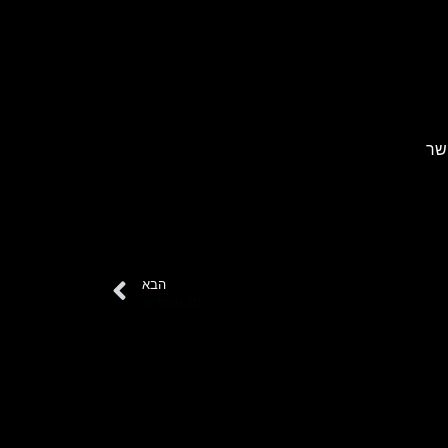
שר
הבא
נתן גוטסדינר