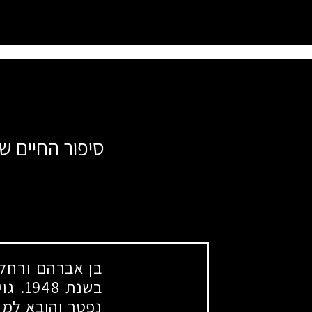
סיפור החיים של
בן אברהם ורחל.
בשנת
1948
. גו
נפטר והובא למנ