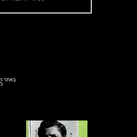
באתר הא
לת