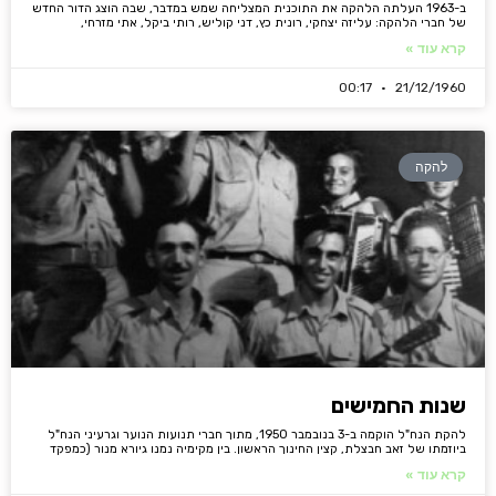
ב-1963 העלתה הלהקה את התוכנית המצליחה שמש במדבר, שבה הוצג הדור החדש
של חברי הלהקה: עליזה יצחקי, רונית כץ, דני קוליש, רותי ביקל, אתי מזרחי,
קרא עוד »
00:17
21/12/1960
להקה
שנות החמישים
להקת הנח"ל הוקמה ב-3 בנובמבר 1950, מתוך חברי תנועות הנוער וגרעיני הנח"ל
ביוזמתו של זאב חבצלת, קצין החינוך הראשון. בין מקימיה נמנו גיורא מנור (כמפקד
קרא עוד »