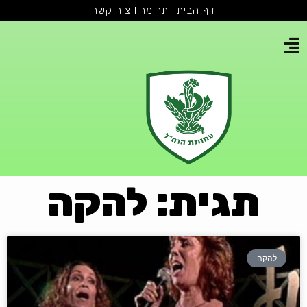
דף הבית
תרומה
צור קשר
תגית: להקה
להקה