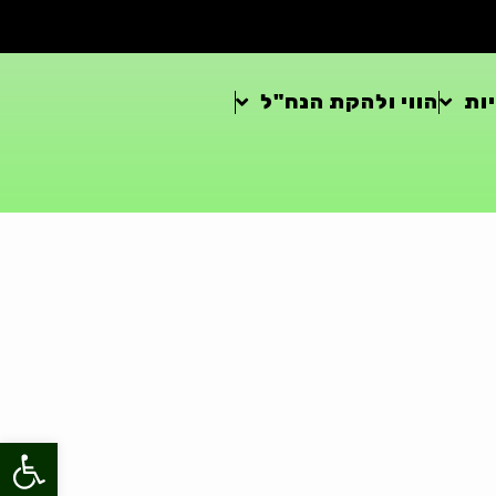
ות
הווי ולהקת הנח"ל
פתח סרגל