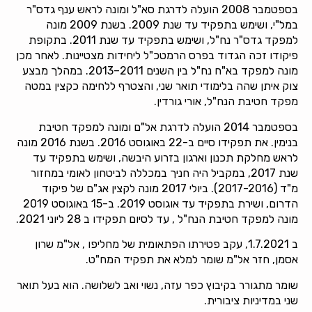
בספטמבר 2008 הועלה לדרגת סא"ל ומונה לראש ענף גדס"ר
במל"י, ושימש בתפקיד עד שנת 2009. בשנת 2009 מונה
למפקד גדס"ר נח"ל, ושימש בתפקיד עד שנת 2011. בתקופת
פיקודו זכה הגדוד בפרס הרמטכ"ל ליחידות מצטיינות. לאחר מכן
מונה למפקד בא"ח נח"ל בין השנים 2011–2013. במהלך מבצע
צוק איתן שהה בלימודי תואר שני, והצטרף ללחימה כקצין במטה
מפקד חטיבת הנח"ל, אורי גורדין.
בספטמבר 2014 הועלה לדרגת אל"ם ומונה למפקד חטיבת
בנימין. את תפקידו סיים ב-22 באוגוסט 2016. בשנת 2016 מונה
לראש מחלקת תכנון וארגון בזרוע היבשה, ושימש בתפקיד עד
שנת 2017, במקביל היה חניך במכללה לביטחון לאומי במחזור
מ"ד (2017-2016). ביולי 2017 מונה לקצין אג"ם של פיקוד
הדרום, ושירת בתפקיד עד אוגוסט 2019. ב-15 באוגוסט 2019
מונה למפקד חטיבת הנח"ל , עד לסיום תפקידו ב 28 ליוני 2021.
ב 1.7.2021, עקב פטירתו הפתאומית של מחליפו , אל"מ שרון
אסמן, חזר אל"מ שומר למלא את תפקיד המח"ט.
שומר מתגורר בקיבוץ כפר עזה, נשוי ואב לשלושה. הוא בעל תואר
שני במדיניות ציבורית.