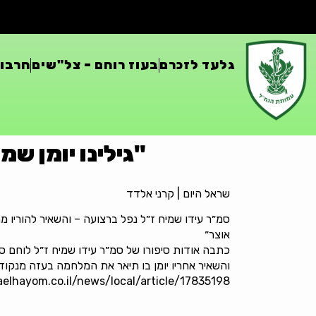
גלעד לזכרם
בעוז רוחם – צל"שים
חרבות
"גילינו יומן שמ
שראל היום | קרני אלדד
סמ״ר עידו שמיח ז״ל נפל ברצועה – והשאיר להוריו מתנ
אוצר״
כתבה אודות סיפורו של סמ״ר עידו שמיח ז״ל לוחם ס
והשאיר אחריו יומן בו תיאר את המלחמה בעזה מנקוד
aelhayom.co.il/news/local/article/17835198